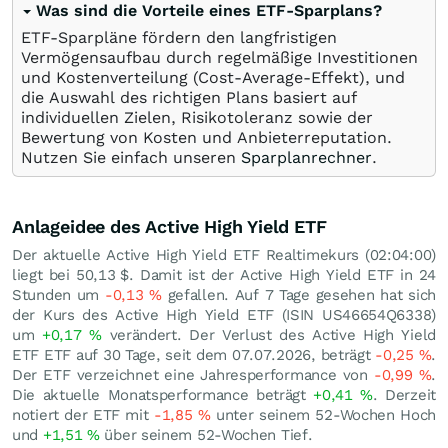
Was sind die Vorteile eines ETF-Sparplans?
ETF-Sparpläne fördern den langfristigen
Vermögensaufbau durch regelmäßige Investitionen
und Kostenverteilung (Cost-Average-Effekt), und
die Auswahl des richtigen Plans basiert auf
individuellen Zielen, Risikotoleranz sowie der
Bewertung von Kosten und Anbieterreputation.
Nutzen Sie einfach unseren
Sparplanrechner
.
Anlageidee des Active High Yield ETF
Der aktuelle Active High Yield ETF Realtimekurs (02:04:00)
liegt bei 50,13
$
. Damit ist der Active High Yield ETF in 24
Stunden um
-0,13
%
gefallen. Auf 7 Tage gesehen hat sich
der Kurs des Active High Yield ETF (ISIN US46654Q6338)
um
+0,17
%
verändert. Der Verlust des Active High Yield
ETF ETF auf 30 Tage, seit dem 07.07.2026, beträgt
-0,25
%
.
Der ETF verzeichnet eine Jahresperformance von
-0,99
%
.
Die aktuelle Monatsperformance beträgt
+0,41
%
. Derzeit
notiert der ETF mit
-1,85
%
unter seinem 52-Wochen Hoch
und
+1,51
%
über seinem 52-Wochen Tief.