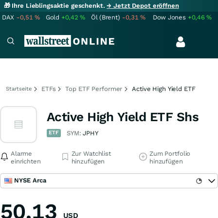
🎁 Ihre Lieblingsaktie geschenkt.
→ Jetzt Depot eröffnen
DAX
-0,51
%
Gold
+0,42
%
Öl (Brent)
-0,31
%
Dow Jones
+0,46
%
ETFs
Top ETF Performer
Active High Yield ETF
Startseite
Active High Yield ETF Shs
ETF
SYM:
JPHY
Alarme
Zur Watchlist
Zum Portfolio
einrichten
hinzufügen
hinzufügen
NYSE Arca
50,13
USD