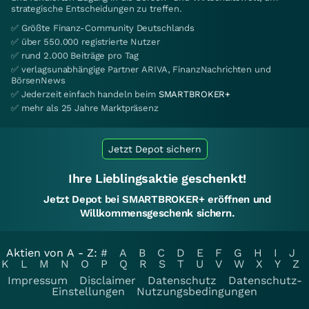
strategische Entscheidungen zu treffen.
✅ Größte Finanz-Community Deutschlands
✅ über 550.000 registrierte Nutzer
✅ rund 2.000 Beiträge pro Tag
✅ verlagsunabhängige Partner ARIVA, FinanzNachrichten und
BörsenNews
✅ Jederzeit einfach handeln beim
SMARTBROKER+
✅ mehr als 25 Jahre Marktpräsenz
Jetzt Depot sichern
Ihre Lieblingsaktie geschenkt!
Jetzt Depot bei SMARTBROKER+ eröffnen und
Willkommensgeschenk sichern.
Aktien von A - Z:
#
A
B
C
D
E
F
G
H
I
J
K
L
M
N
O
P
Q
R
S
T
U
V
W
X
Y
Z
Impressum
Disclaimer
Datenschutz
Datenschutz-
Einstellungen
Nutzungsbedingungen