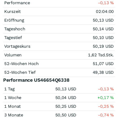
Performance
-0,13
%
Kurszeit
02:04:00
Eröffnung
50,13
USD
Tageshoch
50,14
USD
Tagestief
50,10
USD
Vortageskurs
50,19
USD
Volumen
1,62 Tsd.
Stk.
52-Wochen Hoch
51,07
USD
52-Wochen Tief
49,38
USD
Performance US46654Q6338
1 Tag
50,13
USD
-0,13
%
1 Woche
50,04
USD
+0,17
%
1 Monat
50,25
USD
-0,25
%
3 Monate
50,50
USD
-0,74
%