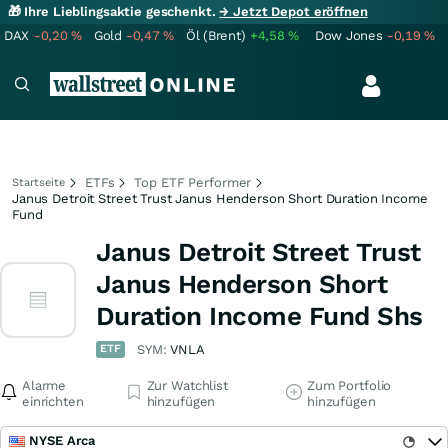
🎁 Ihre Lieblingsaktie geschenkt.
→ Jetzt Depot eröffnen
DAX
-0,20
%
Gold
-0,47
%
Öl (Brent)
+4,58
%
Dow Jones
-0,19
%
ETFs
Top ETF Performer
Startseite
Janus Detroit Street Trust Janus Henderson Short Duration Income
Fund
Janus Detroit Street Trust
Janus Henderson Short
Duration Income Fund Shs
ETF
SYM:
VNLA
Alarme
Zur Watchlist
Zum Portfolio
einrichten
hinzufügen
hinzufügen
NYSE Arca