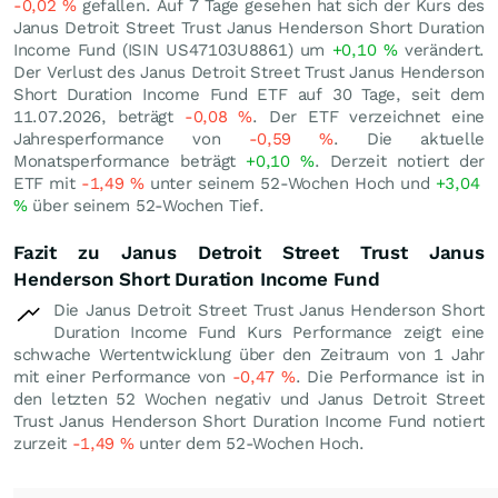
-0,02
%
gefallen. Auf 7 Tage gesehen hat sich der Kurs des
Janus Detroit Street Trust Janus Henderson Short Duration
Income Fund (ISIN US47103U8861) um
+0,10
%
verändert.
Der Verlust des Janus Detroit Street Trust Janus Henderson
Short Duration Income Fund ETF auf 30 Tage, seit dem
11.07.2026, beträgt
-0,08
%
. Der ETF verzeichnet eine
Jahresperformance von
-0,59
%
. Die aktuelle
Monatsperformance beträgt
+0,10
%
. Derzeit notiert der
ETF mit
-1,49
%
unter seinem 52-Wochen Hoch und
+3,04
%
über seinem 52-Wochen Tief.
Fazit zu Janus Detroit Street Trust Janus
Henderson Short Duration Income Fund
Die Janus Detroit Street Trust Janus Henderson Short
Duration Income Fund Kurs Performance zeigt eine
schwache Wertentwicklung über den Zeitraum von 1 Jahr
mit einer Performance von
-0,47
%
. Die Performance ist in
den letzten 52 Wochen negativ und Janus Detroit Street
Trust Janus Henderson Short Duration Income Fund notiert
zurzeit
-1,49
%
unter dem 52-Wochen Hoch.