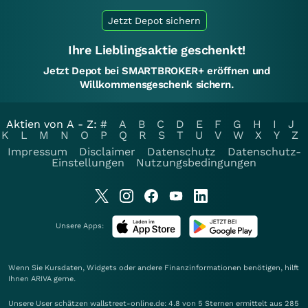
Jetzt Depot sichern
Ihre Lieblingsaktie geschenkt!
Jetzt Depot bei SMARTBROKER+ eröffnen und
Willkommensgeschenk sichern.
Aktien von A - Z:
#
A
B
C
D
E
F
G
H
I
J
K
L
M
N
O
P
Q
R
S
T
U
V
W
X
Y
Z
Impressum
Disclaimer
Datenschutz
Datenschutz-
Einstellungen
Nutzungsbedingungen
Unsere Apps:
Wenn Sie Kursdaten, Widgets oder andere Finanzinformationen benötigen, hilft
Ihnen
ARIVA
gerne.
Unsere User schätzen wallstreet-online.de: 4.8 von 5 Sternen ermittelt aus 285