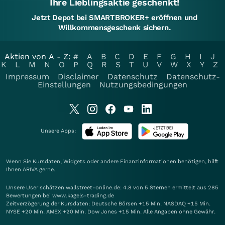
Ihre Lieblingsaktie geschenkt!
Jetzt Depot bei SMARTBROKER+ eröffnen und
Willkommensgeschenk sichern.
Aktien von A - Z:
#
A
B
C
D
E
F
G
H
I
J
K
L
M
N
O
P
Q
R
S
T
U
V
W
X
Y
Z
Impressum
Disclaimer
Datenschutz
Datenschutz-
Einstellungen
Nutzungsbedingungen
Unsere Apps:
Wenn Sie Kursdaten, Widgets oder andere Finanzinformationen benötigen, hilft
Ihnen
ARIVA
gerne.
Unsere User schätzen wallstreet-online.de: 4.8 von 5 Sternen ermittelt aus 285
Bewertungen bei www.kagels-trading.de
Zeitverzögerung der Kursdaten: Deutsche Börsen +15 Min. NASDAQ +15 Min.
NYSE +20 Min. AMEX +20 Min. Dow Jones +15 Min. Alle Angaben ohne Gewähr.