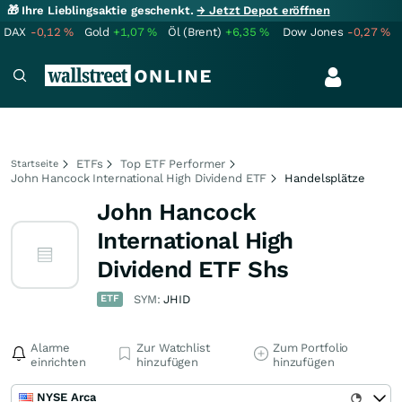
🎁 Ihre Lieblingsaktie geschenkt.
→ Jetzt Depot eröffnen
DAX
-0,12
%
Gold
+1,07
%
Öl (Brent)
+6,35
%
Dow Jones
-0,27
%
ETFs
Top ETF Performer
Startseite
John Hancock International High Dividend ETF
Handelsplätze
John Hancock
International High
Dividend ETF Shs
ETF
SYM:
JHID
Alarme
Zur Watchlist
Zum Portfolio
einrichten
hinzufügen
hinzufügen
NYSE Arca