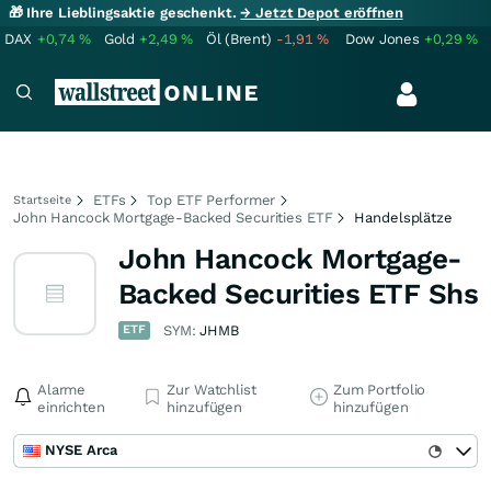
🎁 Ihre Lieblingsaktie geschenkt.
→ Jetzt Depot eröffnen
DAX
+0,74
%
Gold
+2,49
%
Öl (Brent)
-1,91
%
Dow Jones
+0,29
%
ETFs
Top ETF Performer
Startseite
John Hancock Mortgage-Backed Securities ETF
Handelsplätze
John Hancock Mortgage-
Backed Securities ETF Shs
ETF
SYM:
JHMB
Alarme
Zur Watchlist
Zum Portfolio
einrichten
hinzufügen
hinzufügen
NYSE Arca