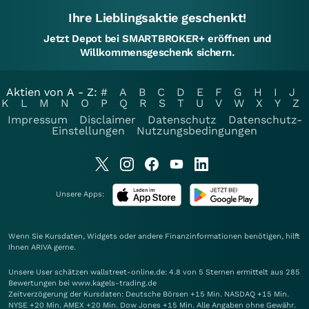
Ihre Lieblingsaktie geschenkt!
Jetzt Depot bei SMARTBROKER+ eröffnen und
Willkommensgeschenk sichern.
Aktien von A - Z:
#
A
B
C
D
E
F
G
H
I
J
K
L
M
N
O
P
Q
R
S
T
U
V
W
X
Y
Z
Impressum
Disclaimer
Datenschutz
Datenschutz-
Einstellungen
Nutzungsbedingungen
Unsere Apps:
Wenn Sie Kursdaten, Widgets oder andere Finanzinformationen benötigen, hilft
Ihnen
ARIVA
gerne.
Unsere User schätzen wallstreet-online.de: 4.8 von 5 Sternen ermittelt aus 285
Bewertungen bei www.kagels-trading.de
Zeitverzögerung der Kursdaten: Deutsche Börsen +15 Min. NASDAQ +15 Min.
NYSE +20 Min. AMEX +20 Min. Dow Jones +15 Min. Alle Angaben ohne Gewähr.