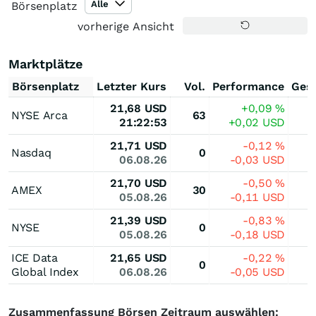
Alle
Börsenplatz
vorherige Ansicht
Marktplätze
Börsenplatz
Letzter Kurs
Vol.
Performance
Ges
21,68
USD
+0,09
%
NYSE Arca
63
21:22:53
+0,02
USD
21,71
USD
-0,12
%
Nasdaq
0
06.08.26
-0,03
USD
21,70
USD
-0,50
%
AMEX
30
05.08.26
-0,11
USD
21,39
USD
-0,83
%
NYSE
0
05.08.26
-0,18
USD
ICE Data
21,65
USD
-0,22
%
0
Global Index
06.08.26
-0,05
USD
Zusammenfassung Börsen Zeitraum auswählen: