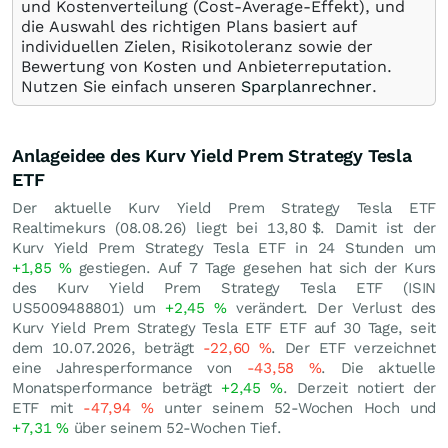
und Kostenverteilung (Cost-Average-Effekt), und
die Auswahl des richtigen Plans basiert auf
individuellen Zielen, Risikotoleranz sowie der
Bewertung von Kosten und Anbieterreputation.
Nutzen Sie einfach unseren
Sparplanrechner
.
Anlageidee des Kurv Yield Prem Strategy Tesla
ETF
Der aktuelle Kurv Yield Prem Strategy Tesla ETF
Realtimekurs (
08.08.26
) liegt bei 13,80
$
. Damit ist der
Kurv Yield Prem Strategy Tesla ETF in 24 Stunden um
+1,85
%
gestiegen. Auf 7 Tage gesehen hat sich der Kurs
des Kurv Yield Prem Strategy Tesla ETF (ISIN
US5009488801) um
+2,45
%
verändert. Der Verlust des
Kurv Yield Prem Strategy Tesla ETF ETF auf 30 Tage, seit
dem 10.07.2026, beträgt
-22,60
%
. Der ETF verzeichnet
eine Jahresperformance von
-43,58
%
. Die aktuelle
Monatsperformance beträgt
+2,45
%
. Derzeit notiert der
ETF mit
-47,94
%
unter seinem 52-Wochen Hoch und
+7,31
%
über seinem 52-Wochen Tief.