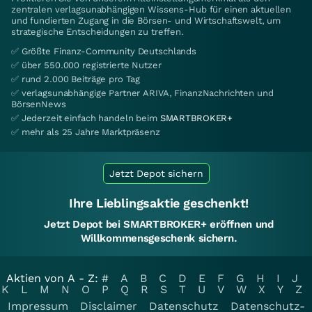
zentralen verlagsunabhängigen Wissens-Hub für einen aktuellen
und fundierten Zugang in die Börsen- und Wirtschaftswelt, um
strategische Entscheidungen zu treffen.
✅ Größte Finanz-Community Deutschlands
✅ über 550.000 registrierte Nutzer
✅ rund 2.000 Beiträge pro Tag
✅ verlagsunabhängige Partner ARIVA, FinanzNachrichten und
BörsenNews
✅ Jederzeit einfach handeln beim
SMARTBROKER+
✅ mehr als 25 Jahre Marktpräsenz
Jetzt Depot sichern
Ihre Lieblingsaktie geschenkt!
Jetzt Depot bei SMARTBROKER+ eröffnen und
Willkommensgeschenk sichern.
Aktien von A - Z:
#
A
B
C
D
E
F
G
H
I
J
K
L
M
N
O
P
Q
R
S
T
U
V
W
X
Y
Z
Impressum
Disclaimer
Datenschutz
Datenschutz-