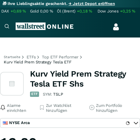
🎁 Ihre Lieblingsaktie geschenkt.
→ Jetzt Depot eröffnen
DAX
+0,69
%
Gold
0,00
%
Öl (Brent)
+0,18
%
Dow Jones
+0,25
%
ETFs
Top ETF Performer
Startseite
Kurv Yield Prem Strategy Tesla ETF
Kurv Yield Prem Strategy
Tesla ETF Shs
ETF
SYM:
TSLP
Alarme
Zur Watchlist
Zum Portfolio
einrichten
hinzufügen
hinzufügen
NYSE Arca