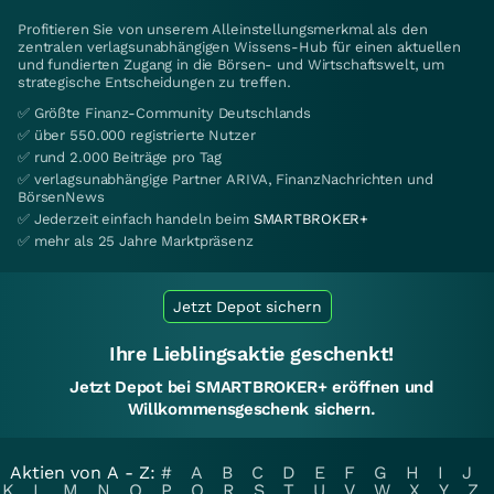
Profitieren Sie von unserem Alleinstellungsmerkmal als den
zentralen verlagsunabhängigen Wissens-Hub für einen aktuellen
und fundierten Zugang in die Börsen- und Wirtschaftswelt, um
strategische Entscheidungen zu treffen.
✅ Größte Finanz-Community Deutschlands
✅ über 550.000 registrierte Nutzer
✅ rund 2.000 Beiträge pro Tag
✅ verlagsunabhängige Partner ARIVA, FinanzNachrichten und
BörsenNews
✅ Jederzeit einfach handeln beim
SMARTBROKER+
✅ mehr als 25 Jahre Marktpräsenz
Jetzt Depot sichern
Ihre Lieblingsaktie geschenkt!
Jetzt Depot bei SMARTBROKER+ eröffnen und
Willkommensgeschenk sichern.
Aktien von A - Z:
#
A
B
C
D
E
F
G
H
I
J
K
L
M
N
O
P
Q
R
S
T
U
V
W
X
Y
Z