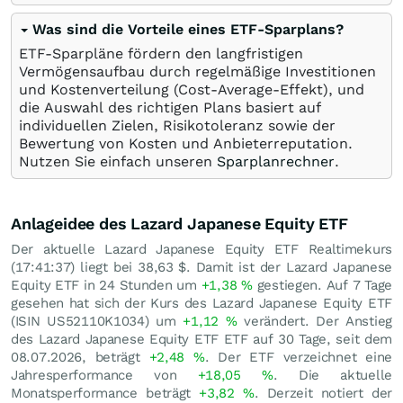
Was sind die Vorteile eines ETF-Sparplans?
ETF-Sparpläne fördern den langfristigen
Vermögensaufbau durch regelmäßige Investitionen
und Kostenverteilung (Cost-Average-Effekt), und
die Auswahl des richtigen Plans basiert auf
individuellen Zielen, Risikotoleranz sowie der
Bewertung von Kosten und Anbieterreputation.
Nutzen Sie einfach unseren
Sparplanrechner
.
Anlageidee des Lazard Japanese Equity ETF
Der aktuelle Lazard Japanese Equity ETF Realtimekurs
(17:41:37) liegt bei 38,63
$
. Damit ist der Lazard Japanese
Equity ETF in 24 Stunden um
+1,38
%
gestiegen. Auf 7 Tage
gesehen hat sich der Kurs des Lazard Japanese Equity ETF
(ISIN US52110K1034) um
+1,12
%
verändert. Der Anstieg
des Lazard Japanese Equity ETF ETF auf 30 Tage, seit dem
08.07.2026, beträgt
+2,48
%
. Der ETF verzeichnet eine
Jahresperformance von
+18,05
%
. Die aktuelle
Monatsperformance beträgt
+3,82
%
. Derzeit notiert der