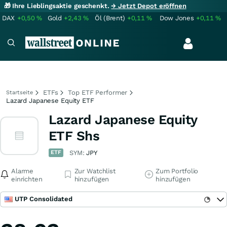
🎁 Ihre Lieblingsaktie geschenkt.
→ Jetzt Depot eröffnen
DAX
+0,50
%
Gold
+2,43
%
Öl (Brent)
+0,11
%
Dow Jones
+0,11
%
ETFs
Top ETF Performer
Startseite
Lazard Japanese Equity ETF
Lazard Japanese Equity
ETF Shs
ETF
SYM:
JPY
Alarme
Zur Watchlist
Zum Portfolio
einrichten
hinzufügen
hinzufügen
UTP Consolidated