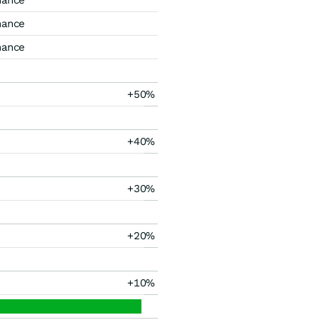
mance
mance
mance
+50%
+40%
+30%
+20%
+10%