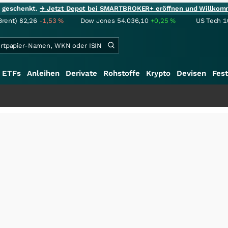
ie geschenkt.
→ Jetzt Depot bei SMARTBROKER+ eröffnen und Willkom
Brent)
82,26
-1,53
%
Dow Jones
54.036,10
+0,25
%
US Tech 1
ETFs
Anleihen
Derivate
Rohstoffe
Krypto
Devisen
Fest