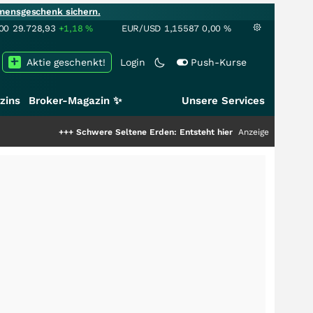
mensgeschenk sichern.
00
29.728,93
+1,18
%
EUR/USD
1,15587
0,00
%
Aktie geschenkt!
Login
Push-Kurse
zins
Broker-Magazin ✨
Unsere Services
+++
Schwere Seltene Erden: Entsteht hier die nächste Milliardenstory?
Anzeige
+