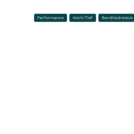
Performance
Hoch/Tief
Renditedreieck