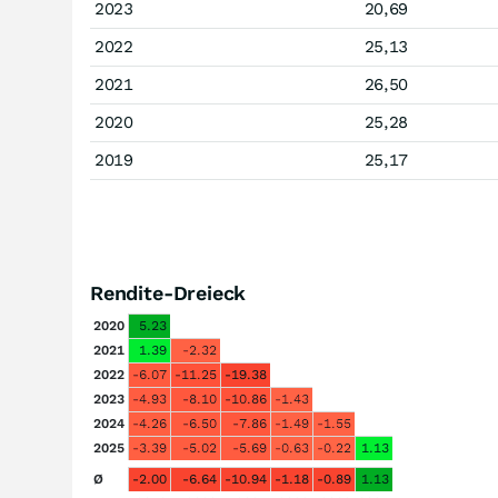
2023
20,69
2022
25,13
2021
26,50
2020
25,28
2019
25,17
Rendite-Dreieck
2020
5.23
2021
1.39
-2.32
2022
-6.07
-11.25
-19.38
2023
-4.93
-8.10
-10.86
-1.43
2024
-4.26
-6.50
-7.86
-1.49
-1.55
2025
-3.39
-5.02
-5.69
-0.63
-0.22
1.13
Ø
-2.00
-6.64
-10.94
-1.18
-0.89
1.13