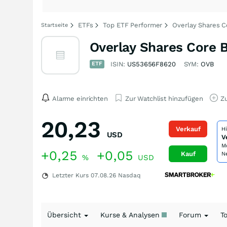
ETFs
Top ETF Performer
Overlay Shares 
Startseite
Overlay Shares Core 
ETF
ISIN:
US53656F8620
SYM:
OVB
Alarme einrichten
Zur Watchlist hinzufügen
Zu
20,23
Verkauf
H
USD
V
M
+0,25
+0,05
Kauf
N
%
USD
Letzter Kurs
07.08.26
Nasdaq
Übersicht
Kurse & Analysen
Forum
T