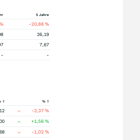
hr
5 Jahre
%
-20,88
%
98
26,19
97
7,67
-
-
h
%
12
-2,37
%
00
+1,56
%
68
-1,02
%