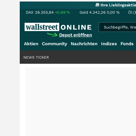
🎁 Ihre Lieblingsakt
DAX
26.355,84
+0,69
%
Gold
4.342,26
0,00
%
Öl (
Depot eröffnen
Aktien
Community
Nachrichten
Indizes
Fonds
NEWS TICKER