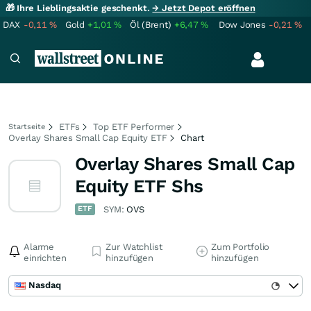
🎁 Ihre Lieblingsaktie geschenkt.
→ Jetzt Depot eröffnen
DAX
-0,11
%
Gold
+1,01
%
Öl (Brent)
+6,47
%
Dow Jones
-0,21
%
ETFs
Top ETF Performer
Startseite
Overlay Shares Small Cap Equity ETF
Chart
Overlay Shares Small Cap
Equity ETF Shs
ETF
SYM:
OVS
Alarme
Zur Watchlist
Zum Portfolio
einrichten
hinzufügen
hinzufügen
Nasdaq