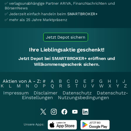
✅ verlagsunabhängige Partner ARIVA, FinanzNachrichten und
BörsenNews
✅ Jederzeit einfach handeln beim
SMARTBROKER+
✅ mehr als 25 Jahre Marktpräsenz
Jetzt Depot sichern
Ihre Lieblingsaktie geschenkt!
Jetzt Depot bei SMARTBROKER+ eröffnen und
Willkommensgeschenk sichern.
Aktien von A - Z:
#
A
B
C
D
E
F
G
H
I
J
K
L
M
N
O
P
Q
R
S
T
U
V
W
X
Y
Z
Impressum
Disclaimer
Datenschutz
Datenschutz-
Einstellungen
Nutzungsbedingungen
Unsere Apps: