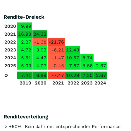
Rendite-Dreieck
2020
9.99
2021
16.93
24.32
2022
2.27
-1.38
-21.76
2023
4.72
3.02
-6.21
12.43
2024
5.51
4.42
-1.47
10.57
8.74
2025
5.03
4.07
-0.45
7.87
5.66
2.67
Ø
7.41
6.89
-7.47
10.29
7.20
2.67
2019
2020
2021
2022
2023
2024
Renditeverteilung
> +50%
Kein Jahr mit entsprechender Performance