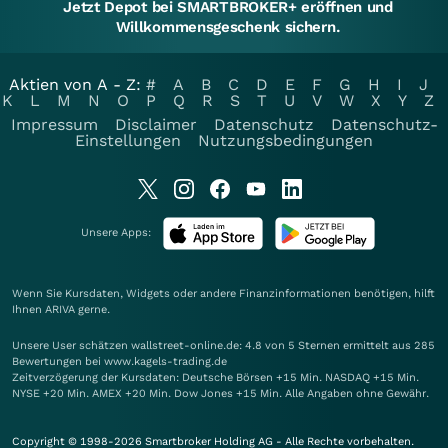
Jetzt Depot bei SMARTBROKER+ eröffnen und
Willkommensgeschenk sichern.
Aktien von A - Z:
#
A
B
C
D
E
F
G
H
I
J
K
L
M
N
O
P
Q
R
S
T
U
V
W
X
Y
Z
Impressum
Disclaimer
Datenschutz
Datenschutz-
Einstellungen
Nutzungsbedingungen
Unsere Apps:
Wenn Sie Kursdaten, Widgets oder andere Finanzinformationen benötigen, hilft
Ihnen
ARIVA
gerne.
Unsere User schätzen wallstreet-online.de: 4.8 von 5 Sternen ermittelt aus 285
Bewertungen bei www.kagels-trading.de
Zeitverzögerung der Kursdaten: Deutsche Börsen +15 Min. NASDAQ +15 Min.
NYSE +20 Min. AMEX +20 Min. Dow Jones +15 Min. Alle Angaben ohne Gewähr.
Copyright © 1998-2026 Smartbroker Holding AG - Alle Rechte vorbehalten.