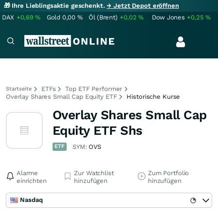
🎁 Ihre Lieblingsaktie geschenkt.
→ Jetzt Depot eröffnen
DAX
+0,69
%
Gold
0,00
%
Öl (Brent)
+0,02
%
Dow Jones
+0,25
%
ETFs
Top ETF Performer
Startseite
Overlay Shares Small Cap Equity ETF
Historische Kurse
Overlay Shares Small Cap
Equity ETF Shs
ETF
SYM:
OVS
Alarme
Zur Watchlist
Zum Portfolio
einrichten
hinzufügen
hinzufügen
Nasdaq