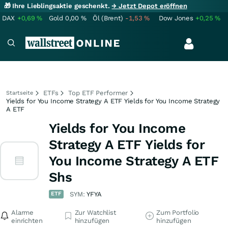
🎁 Ihre Lieblingsaktie geschenkt.
→ Jetzt Depot eröffnen
DAX
+0,69
%
Gold
0,00
%
Öl (Brent)
-1,53
%
Dow Jones
+0,25
%
ETFs
Top ETF Performer
Startseite
Yields for You Income Strategy A ETF Yields for You Income Strategy
A ETF
Yields for You Income
Strategy A ETF Yields for
You Income Strategy A ETF
Shs
ETF
SYM:
YFYA
Alarme
Zur Watchlist
Zum Portfolio
einrichten
hinzufügen
hinzufügen