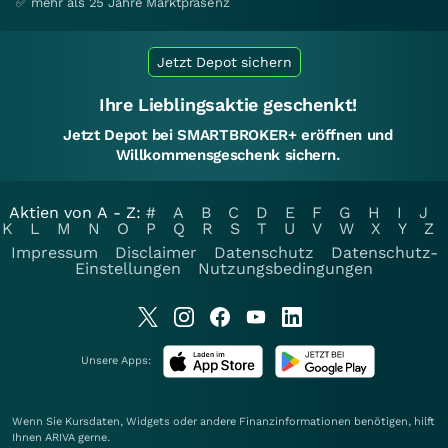
✅ mehr als 25 Jahre Marktpräsenz
Jetzt Depot sichern
Ihre Lieblingsaktie geschenkt!
Jetzt Depot bei SMARTBROKER+ eröffnen und
Willkommensgeschenk sichern.
Aktien von A - Z:
#
A
B
C
D
E
F
G
H
I
J
K
L
M
N
O
P
Q
R
S
T
U
V
W
X
Y
Z
Impressum
Disclaimer
Datenschutz
Datenschutz-
Einstellungen
Nutzungsbedingungen
Unsere Apps:
Wenn Sie Kursdaten, Widgets oder andere Finanzinformationen benötigen, hilft
Ihnen
ARIVA
gerne.