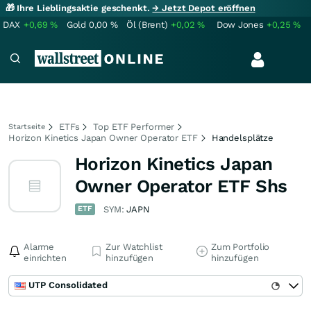
🎁 Ihre Lieblingsaktie geschenkt.
→ Jetzt Depot eröffnen
DAX
+0,69
%
Gold
0,00
%
Öl (Brent)
+0,02
%
Dow Jones
+0,25
%
ETFs
Top ETF Performer
Startseite
Horizon Kinetics Japan Owner Operator ETF
Handelsplätze
Horizon Kinetics Japan
Owner Operator ETF Shs
ETF
SYM:
JAPN
Alarme
Zur Watchlist
Zum Portfolio
einrichten
hinzufügen
hinzufügen
UTP Consolidated