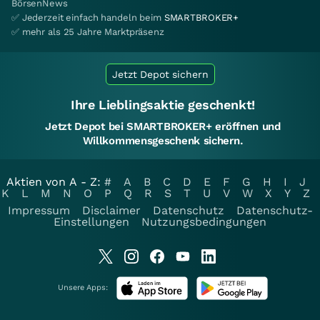
BörsenNews
✅ Jederzeit einfach handeln beim
SMARTBROKER+
✅ mehr als 25 Jahre Marktpräsenz
Jetzt Depot sichern
Ihre Lieblingsaktie geschenkt!
Jetzt Depot bei SMARTBROKER+ eröffnen und
Willkommensgeschenk sichern.
Aktien von A - Z:
#
A
B
C
D
E
F
G
H
I
J
K
L
M
N
O
P
Q
R
S
T
U
V
W
X
Y
Z
Impressum
Disclaimer
Datenschutz
Datenschutz-
Einstellungen
Nutzungsbedingungen
Unsere Apps: