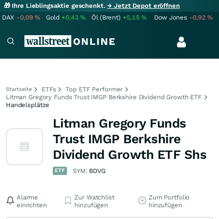
🎁 Ihre Lieblingsaktie geschenkt.
→ Jetzt Depot eröffnen
DAX
-0,09
%
Gold
+0,43
%
Öl (Brent)
+5,15
%
Dow Jones
-0,92
%
ETFs
Top ETF Performer
Startseite
Litman Gregory Funds Trust IMGP Berkshire Dividend Growth ETF
Handelsplätze
Litman Gregory Funds
Trust IMGP Berkshire
Dividend Growth ETF Shs
ETF
SYM:
BDVG
Alarme
Zur Watchlist
Zum Portfolio
einrichten
hinzufügen
hinzufügen