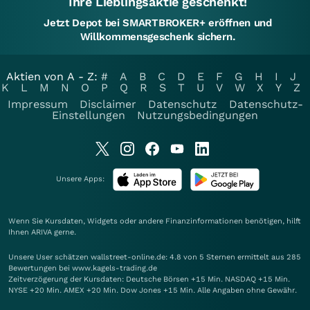
Ihre Lieblingsaktie geschenkt!
Jetzt Depot bei SMARTBROKER+ eröffnen und
Willkommensgeschenk sichern.
Aktien von A - Z:
#
A
B
C
D
E
F
G
H
I
J
K
L
M
N
O
P
Q
R
S
T
U
V
W
X
Y
Z
Impressum
Disclaimer
Datenschutz
Datenschutz-
Einstellungen
Nutzungsbedingungen
Unsere Apps:
Wenn Sie Kursdaten, Widgets oder andere Finanzinformationen benötigen, hilft
Ihnen
ARIVA
gerne.
Unsere User schätzen wallstreet-online.de: 4.8 von 5 Sternen ermittelt aus 285
Bewertungen bei www.kagels-trading.de
Zeitverzögerung der Kursdaten: Deutsche Börsen +15 Min. NASDAQ +15 Min.
NYSE +20 Min. AMEX +20 Min. Dow Jones +15 Min. Alle Angaben ohne Gewähr.