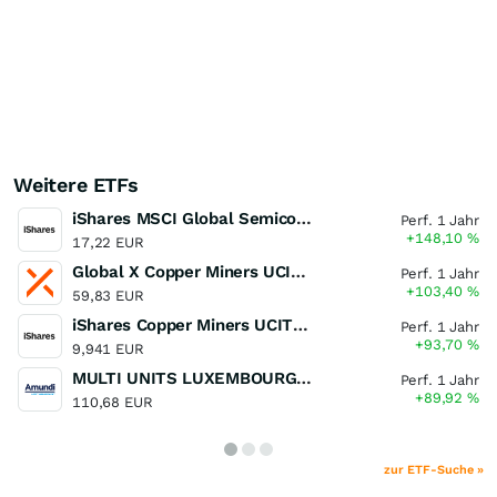
Weitere ETFs
iShares MSCI Global Semiconductors UCITS ETF USD (Acc)
Perf. 1 Jahr
+148,10
%
17,22 EUR
Global X Copper Miners UCITS ETF USD Acc
Perf. 1 Jahr
+103,40
%
59,83 EUR
iShares Copper Miners UCITS ETF
Perf. 1 Jahr
+93,70
%
9,941 EUR
MULTI UNITS LUXEMBOURG - Lyxor MSCI Semiconductors ESG Filtered
Perf. 1 Jahr
+89,92
%
110,68 EUR
zur ETF-Suche »