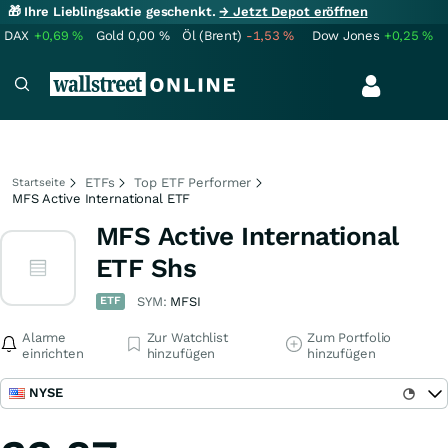
🎁 Ihre Lieblingsaktie geschenkt.
→ Jetzt Depot eröffnen
DAX
+0,69
%
Gold
0,00
%
Öl (Brent)
-1,53
%
Dow Jones
+0,25
%
ETFs
Top ETF Performer
Startseite
MFS Active International ETF
MFS Active International
ETF Shs
ETF
SYM:
MFSI
Alarme
Zur Watchlist
Zum Portfolio
einrichten
hinzufügen
hinzufügen
NYSE