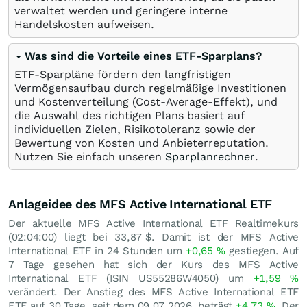
verwaltet werden und geringere interne
Handelskosten aufweisen.
Was sind die Vorteile eines ETF-Sparplans?
ETF-Sparpläne fördern den langfristigen
Vermögensaufbau durch regelmäßige Investitionen
und Kostenverteilung (Cost-Average-Effekt), und
die Auswahl des richtigen Plans basiert auf
individuellen Zielen, Risikotoleranz sowie der
Bewertung von Kosten und Anbieterreputation.
Nutzen Sie einfach unseren
Sparplanrechner
.
Anlageidee des MFS Active International ETF
Der aktuelle MFS Active International ETF Realtimekurs
(02:04:00) liegt bei 33,87
$
. Damit ist der MFS Active
International ETF in 24 Stunden um
+0,65
%
gestiegen. Auf
7 Tage gesehen hat sich der Kurs des MFS Active
International ETF (ISIN US55286W4050) um
+1,59
%
verändert. Der Anstieg des MFS Active International ETF
ETF auf 30 Tage, seit dem 09.07.2026, beträgt
+4,73
%
. Der