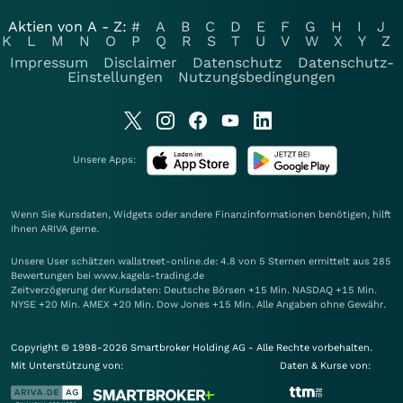
Aktien von A - Z:
#
A
B
C
D
E
F
G
H
I
J
K
L
M
N
O
P
Q
R
S
T
U
V
W
X
Y
Z
Impressum
Disclaimer
Datenschutz
Datenschutz-
Einstellungen
Nutzungsbedingungen
Unsere Apps:
Wenn Sie Kursdaten, Widgets oder andere Finanzinformationen benötigen, hilft
Ihnen
ARIVA
gerne.
Unsere User schätzen wallstreet-online.de: 4.8 von 5 Sternen ermittelt aus 285
Bewertungen bei www.kagels-trading.de
Zeitverzögerung der Kursdaten: Deutsche Börsen +15 Min. NASDAQ +15 Min.
NYSE +20 Min. AMEX +20 Min. Dow Jones +15 Min. Alle Angaben ohne Gewähr.
Copyright © 1998-2026 Smartbroker Holding AG - Alle Rechte vorbehalten.
Mit Unterstützung von:
Daten & Kurse von: