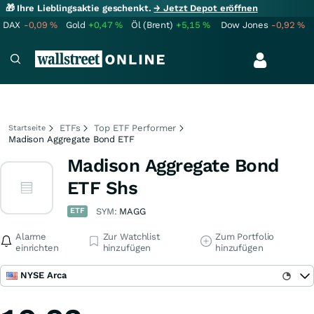
🎁 Ihre Lieblingsaktie geschenkt.
→ Jetzt Depot eröffnen
DAX
-0,09
%
Gold
+0,47
%
Öl (Brent)
+5,15
%
Dow Jones
-0,92
%
ETFs
Top ETF Performer
Startseite
Madison Aggregate Bond ETF
Madison Aggregate Bond
ETF Shs
ETF
SYM:
MAGG
Alarme
Zur Watchlist
Zum Portfolio
einrichten
hinzufügen
hinzufügen
NYSE Arca