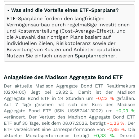
Was sind die Vorteile eines ETF-Sparplans?
ETF-Sparpläne fördern den langfristigen
Vermögensaufbau durch regelmäßige Investitionen
und Kostenverteilung (Cost-Average-Effekt), und
die Auswahl des richtigen Plans basiert auf
individuellen Zielen, Risikotoleranz sowie der
Bewertung von Kosten und Anbieterreputation.
Nutzen Sie einfach unseren
Sparplanrechner
.
Anlageidee des Madison Aggregate Bond ETF
Der aktuelle Madison Aggregate Bond ETF Realtimekurs
(02:04:00) liegt bei 19,92
$
. Damit ist der Madison
Aggregate Bond ETF in 24 Stunden um
-0,23
%
gefallen.
Auf 7 Tage gesehen hat sich der Kurs des Madison
Aggregate Bond ETF (ISIN US5574413002) um
+0,23
%
verändert. Der Verlust des Madison Aggregate Bond ETF
ETF auf 30 Tage, seit dem 08.07.2026, beträgt
-1,26
%
. Der
ETF verzeichnet eine Jahresperformance von
-2,85
%
. Die
aktuelle Monatsperformance beträgt
+0,33
%
. Derzeit