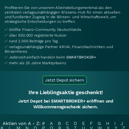
Profitieren Sie von unserem Alleinstellungsmerkmal als den
zentralen verlagsunabhängigen Wissens-Hub für einen aktuellen
und fundierten Zugang in die Börsen- und Wirtschaftswelt, um
strategische Entscheidungen zu treffen.
✅ Größte Finanz-Community Deutschlands
✅ über 550.000 registrierte Nutzer
✅ rund 2.000 Beiträge pro Tag
✅ verlagsunabhängige Partner ARIVA, FinanzNachrichten und
BörsenNews
✅ Jederzeit einfach handeln beim
SMARTBROKER+
✅ mehr als 25 Jahre Marktpräsenz
Jetzt Depot sichern
Ihre Lieblingsaktie geschenkt!
Jetzt Depot bei SMARTBROKER+ eröffnen und
Willkommensgeschenk sichern.
Aktien von A - Z:
#
A
B
C
D
E
F
G
H
I
J
K
L
M
N
O
P
Q
R
S
T
U
V
W
X
Y
Z