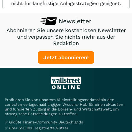
nicht für langfristige Anlagestrategien geeignet.
Newsletter
Abonnieren Sie unsere kostenlosen Newsletter
und verpassen Sie nichts mehr aus der
Redaktion
Jetzt abonnieren!
Profitieren Sie von unserem Alleinstellungsmerkmal als den
zentralen verlagsunabhängigen Wissens-Hub für einen aktuellen
und fundierten Zugang in die Börsen- und Wirtschaftswelt, um
strategische Entscheidungen zu treffen.
✅ Größte Finanz-Community Deutschlands
✅ über 550.000 registrierte Nutzer