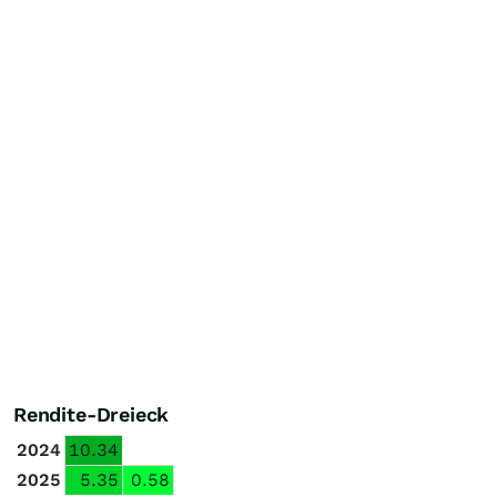
Rendite-Dreieck
2024
10.34
2025
5.35
0.58