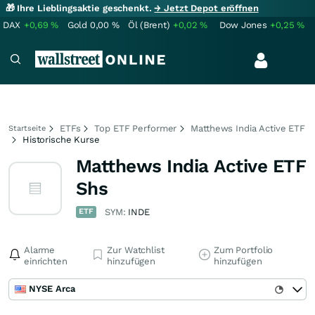
🎁 Ihre Lieblingsaktie geschenkt.
→ Jetzt Depot eröffnen
DAX
+0,69
%
Gold
0,00
%
Öl (Brent)
+0,02
%
Dow Jones
+0,25
%
ETFs
Top ETF Performer
Matthews India Active ETF
Startseite
Historische Kurse
Matthews India Active ETF
Shs
ETF
SYM:
INDE
Alarme
Zur Watchlist
Zum Portfolio
einrichten
hinzufügen
hinzufügen
NYSE Arca