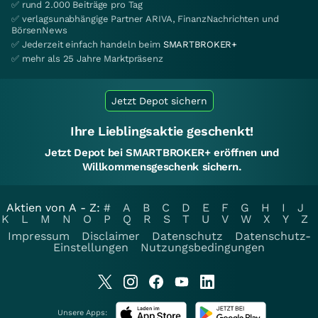
✅ rund 2.000 Beiträge pro Tag
✅ verlagsunabhängige Partner ARIVA, FinanzNachrichten und
BörsenNews
✅ Jederzeit einfach handeln beim
SMARTBROKER+
✅ mehr als 25 Jahre Marktpräsenz
Jetzt Depot sichern
Ihre Lieblingsaktie geschenkt!
Jetzt Depot bei SMARTBROKER+ eröffnen und
Willkommensgeschenk sichern.
Aktien von A - Z:
#
A
B
C
D
E
F
G
H
I
J
K
L
M
N
O
P
Q
R
S
T
U
V
W
X
Y
Z
Impressum
Disclaimer
Datenschutz
Datenschutz-
Einstellungen
Nutzungsbedingungen
Unsere Apps: