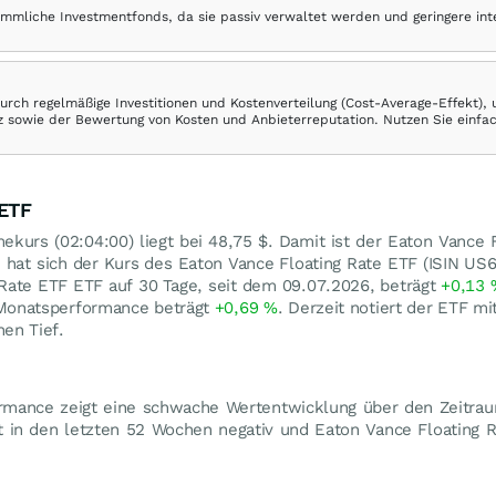
ömmliche Investmentfonds, da sie passiv verwaltet werden und geringere in
rch regelmäßige Investitionen und Kostenverteilung (Cost-Average-Effekt),
ranz sowie der Bewertung von Kosten und Anbieterreputation. Nutzen Sie einfa
 ETF
ekurs (02:04:00) liegt bei 48,75
$
. Damit ist der Eaton Vance 
 hat sich der Kurs des Eaton Vance Floating Rate ETF (ISIN 
Rate ETF ETF auf 30 Tage, seit dem 09.07.2026, beträgt
+0,13
 Monatsperformance beträgt
+0,69
%
. Derzeit notiert der ETF mi
en Tief.
rmance zeigt eine schwache Wertentwicklung über den Zeitrau
t in den letzten 52 Wochen negativ und Eaton Vance Floating R