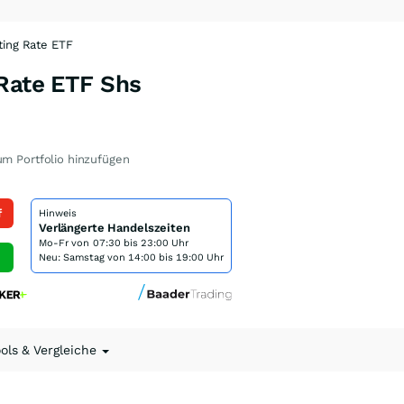
ting Rate ETF
 Rate ETF Shs
m Portfolio hinzufügen
f
Hinweis
Verlängerte Handelszeiten
Mo-Fr von
07:30 bis 23:00 Uhr
Neu: Samstag von 14:00 bis 19:00 Uhr
ools & Vergleiche