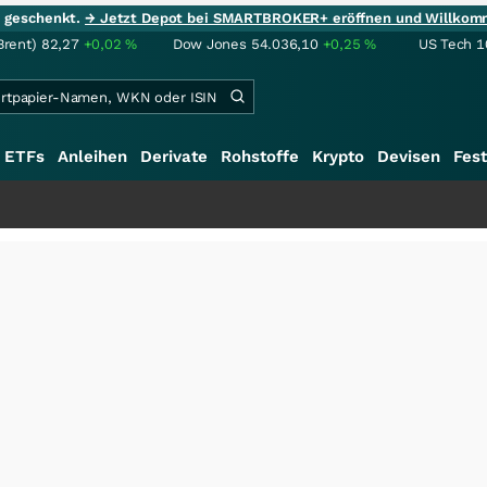
ie geschenkt.
→ Jetzt Depot bei SMARTBROKER+ eröffnen und Willkom
Brent)
82,27
+0,02
%
Dow Jones
54.036,10
+0,25
%
US Tech 1
ETFs
Anleihen
Derivate
Rohstoffe
Krypto
Devisen
Fest