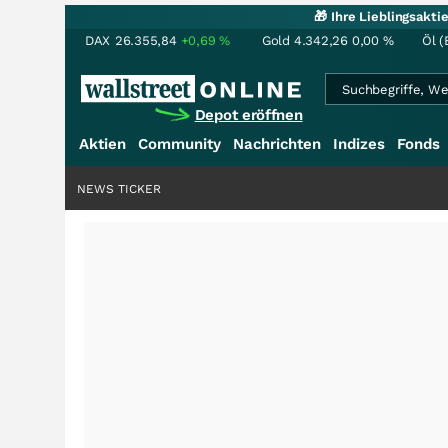
🎁 Ihre Lieblingsakt
DAX
26.355,84
+0,69
%
Gold
4.342,26
0,00
%
Öl (
Depot eröffnen
Aktien
Community
Nachrichten
Indizes
Fonds
NEWS TICKER