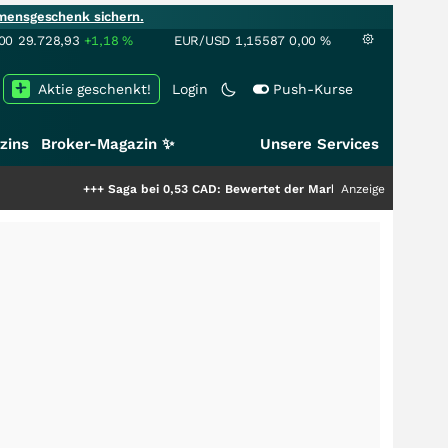
mensgeschenk sichern.
00
29.728,93
+1,18
%
EUR/USD
1,15587
0,00
%
Aktie geschenkt!
Login
Push-Kurse
zins
Broker-Magazin ✨
Unsere Services
+++
Saga bei 0,53 CAD: Bewertet der Markt noch immer nur die Hälfte der
Anzeige