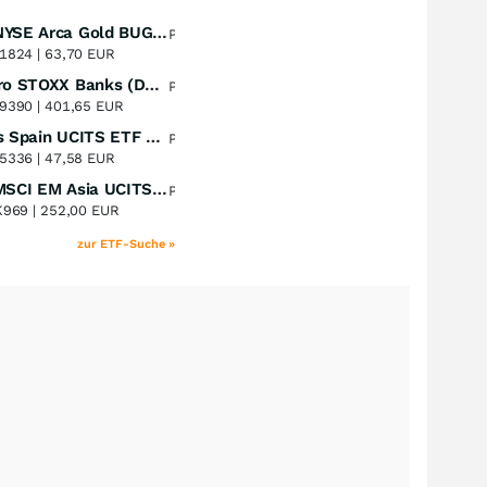
Amundi NYSE Arca Gold BUGS UCITS ETF Dist
Perf. 1 Jahr
+51,49
%
1824 |
63,70 EUR
Lyxor Euro STOXX Banks (DR) UCITS ETF- Acc
Perf. 1 Jahr
+51,31
%
9390 |
401,65 EUR
Xtrackers Spain UCITS ETF Distribution
Perf. 1 Jahr
+41,30
%
5336 |
47,58 EUR
iShares MSCI EM Asia UCITS ETF
Perf. 1 Jahr
+39,55
%
K969 |
252,00 EUR
zur ETF-Suche »