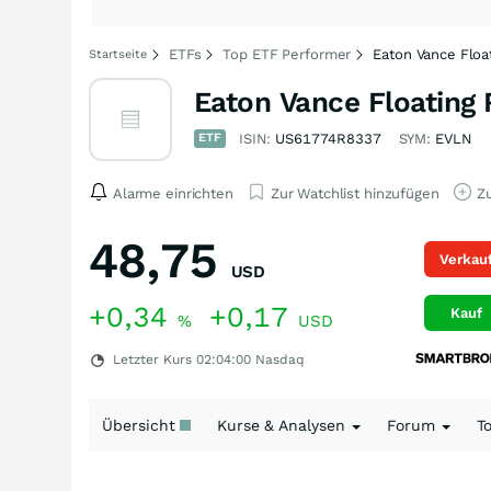
ETFs
Top ETF Performer
Eaton Vance Floa
Startseite
Eaton Vance Floating
ETF
ISIN:
US61774R8337
SYM:
EVLN
Alarme einrichten
Zur Watchlist hinzufügen
Zu
48,75
Verkau
USD
+0,34
+0,17
Kauf
%
USD
Letzter Kurs
02:04:00
Nasdaq
Übersicht
Kurse & Analysen
Forum
T