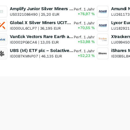
Amplify Junior Silver Miners ETF Junior Silver Miners ETF
Perf. 1 Jahr
+76,97
%
US0321086490 |
25,20 EUR
LU261173
Global X Silver Miners UCITS ETF
Perf. 1 Jahr
+70,55
%
IE000UL6CLP7 |
36,195 EUR
LU182921
VanEck Vectors Rare Earth and Strategic Metals UCITS ETF
Perf. 1 Jahr
+53,98
%
IE0002PG6CA6 |
13,05 EUR
LU099450
UBS (Irl) ETF plc – Solactive Global Pure Gold Miners UCITS ETF - A Dis USD o.N.
Perf. 1 Jahr
+52,23
%
IE00B7KMNP07 |
46,135 EUR
IE00B5L8