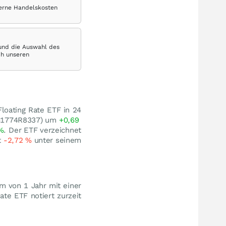
terne Handelskosten
 und die Auswahl des
ch unseren
Floating Rate ETF in 24
US61774R8337) um
+0,69
%
. Der ETF verzeichnet
t
-2,72
%
unter seinem
m von 1 Jahr mit einer
ate ETF notiert zurzeit