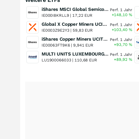
iShares MSCI Global Semiconductors UCITS ETF USD (Acc)
Perf. 1 Jahr
+148,10
%
IE000I8KRLL9 |
17,22 EUR
Global X Copper Miners UCITS ETF USD Acc
Perf. 1 Jahr
+103,40
%
IE0003Z9E2Y3 |
59,83 EUR
iShares Copper Miners UCITS ETF
Perf. 1 Jahr
+93,70
%
IE00063FT9K6 |
9,941 EUR
MULTI UNITS LUXEMBOURG - Lyxor MSCI Semiconductors ESG Filtered
Perf. 1 Jahr
+89,92
%
LU1900066033 |
110,68 EUR