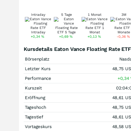
Intraday
5 Tage
1 Monat
3M
+0,34
%
+0,69
%
+0,13
%
-0,36
%
Kursdetails Eaton Vance Floating Rate ETF
Börsenplatz
Nasd
Letzter Kurs
48,75
U
Performance
+0,34
Kurszeit
02:04:
Eröffnung
48,61
U
Tageshoch
48,75
U
Tagestief
48,61
U
Vortageskurs
48,58
U