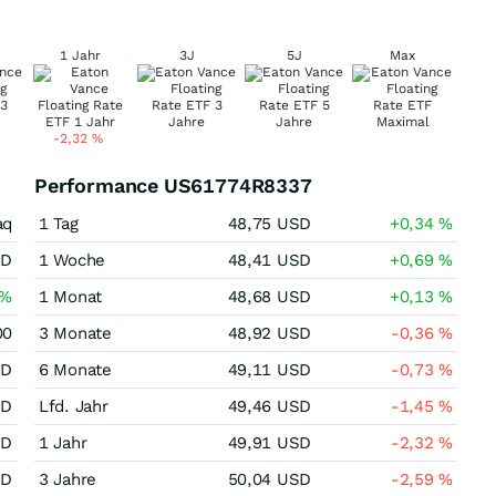
1 Jahr
3J
5J
Max
-2,32
%
Performance US61774R8337
aq
1 Tag
48,75
USD
+0,34
%
SD
1 Woche
48,41
USD
+0,69
%
%
1 Monat
48,68
USD
+0,13
%
00
3 Monate
48,92
USD
-0,36
%
SD
6 Monate
49,11
USD
-0,73
%
SD
Lfd. Jahr
49,46
USD
-1,45
%
SD
1 Jahr
49,91
USD
-2,32
%
SD
3 Jahre
50,04
USD
-2,59
%