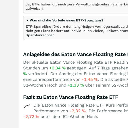
Ja, ETFs haben oft niedrigere Verwaltungsgebühren als herk
aufweisen.
Was sind die Vorteile eines ETF-Sparplans?
ETF-Sparpläne fördern den langfristigen Vermögensaufbau du
richtigen Plans basiert auf individuellen Zielen, Risikotole
Sparplanrechner
.
Anlageidee des Eaton Vance Floating Rate
Der aktuelle Eaton Vance Floating Rate ETF Realtim
Stunden um
+0,34
%
gestiegen. Auf 7 Tage gesehen
%
verändert. Der Anstieg des Eaton Vance Floating 
eine Jahresperformance von
-1,45
%
. Die aktuelle
52-Wochen Hoch und
+1,33
%
über seinem 52-Woch
Fazit zu Eaton Vance Floating Rate ETF
Die Eaton Vance Floating Rate ETF Kurs Perfo
Performance von
-2,32
%
. Die Performance is
-2,72
%
unter dem 52-Wochen Hoch.