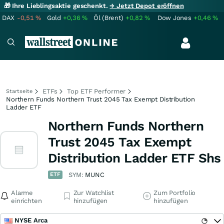
🎁 Ihre Lieblingsaktie geschenkt.
→ Jetzt Depot eröffnen
DAX
-0,51
%
Gold
+0,36
%
Öl (Brent)
+0,82
%
Dow Jones
+0,46
%
ETFs
Top ETF Performer
Startseite
Northern Funds Northern Trust 2045 Tax Exempt Distribution
Ladder ETF
Northern Funds Northern
Trust 2045 Tax Exempt
Distribution Ladder ETF Shs
ETF
SYM:
MUNC
Alarme
Zur Watchlist
Zum Portfolio
einrichten
hinzufügen
hinzufügen
NYSE Arca