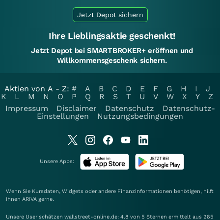
Jetzt Depot sichern
Ihre Lieblingsaktie geschenkt!
Jetzt Depot bei SMARTBROKER+ eröffnen und
Willkommensgeschenk sichern.
Aktien von A - Z:
#
A
B
C
D
E
F
G
H
I
J
K
L
M
N
O
P
Q
R
S
T
U
V
W
X
Y
Z
Impressum
Disclaimer
Datenschutz
Datenschutz-
Einstellungen
Nutzungsbedingungen
Unsere Apps:
Wenn Sie Kursdaten, Widgets oder andere Finanzinformationen benötigen, hilft
Ihnen
ARIVA
gerne.
Unsere User schätzen wallstreet-online.de: 4.8 von 5 Sternen ermittelt aus 285