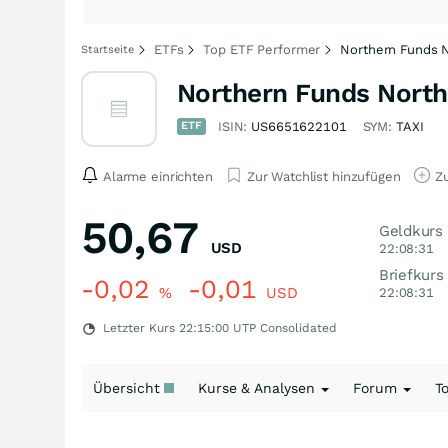
ETFs
Top ETF Performer
Northern Funds N
Startseite
Northern Funds North
ETF
ISIN:
US6651622101
SYM:
TAXI
Alarme einrichten
Zur Watchlist hinzufügen
Zu
50,67
Geldkurs
USD
22:08:31
Briefkurs
-0,02
-0,01
%
USD
22:08:31
Letzter Kurs
22:15:00
UTP Consolidated
Übersicht
Kurse & Analysen
Forum
T