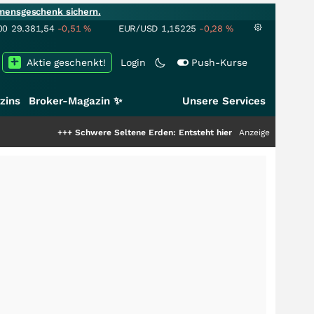
mensgeschenk sichern.
00
29.381,54
-0,51
%
EUR/USD
1,15225
-0,28
%
Aktie geschenkt!
Login
Push-Kurse
zins
Broker-Magazin ✨
Unsere Services
+++
Schwere Seltene Erden: Entsteht hier die nächste Milliardenstory?
Anzeige
++