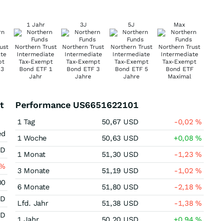
1 Jahr
3J
5J
Max
t
Performance US6651622101
1 Tag
50,67
USD
-0,02
%
ed
1 Woche
50,63
USD
+0,08
%
SD
1 Monat
51,30
USD
-1,23
%
%
3 Monate
51,19
USD
-1,02
%
00
6 Monate
51,80
USD
-2,18
%
SD
Lfd. Jahr
51,38
USD
-1,38
%
SD
1 Jahr
50,20
USD
+0,94
%