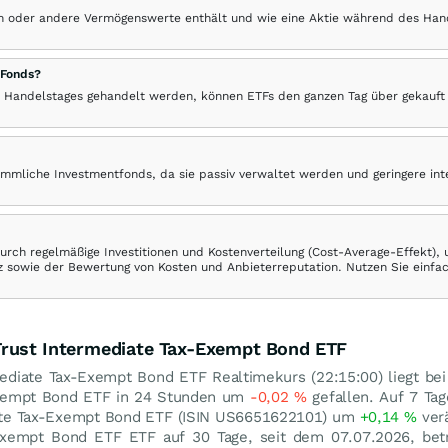
hen oder andere Vermögenswerte enthält und wie eine Aktie während des Han
 Fonds?
 Handelstages gehandelt werden, können ETFs den ganzen Tag über gekauft
ömmliche Investmentfonds, da sie passiv verwaltet werden und geringere in
rch regelmäßige Investitionen und Kostenverteilung (Cost-Average-Effekt),
ranz sowie der Bewertung von Kosten und Anbieterreputation. Nutzen Sie einfa
Trust Intermediate Tax-Exempt Bond ETF
ediate Tax-Exempt Bond ETF Realtimekurs (22:15:00) liegt bei
Exempt Bond ETF in 24 Stunden um
-0,02
%
gefallen. Auf 7 Tag
iate Tax-Exempt Bond ETF (ISIN US6651622101) um
+0,14
%
verä
-Exempt Bond ETF ETF auf 30 Tage, seit dem 07.07.2026, bet