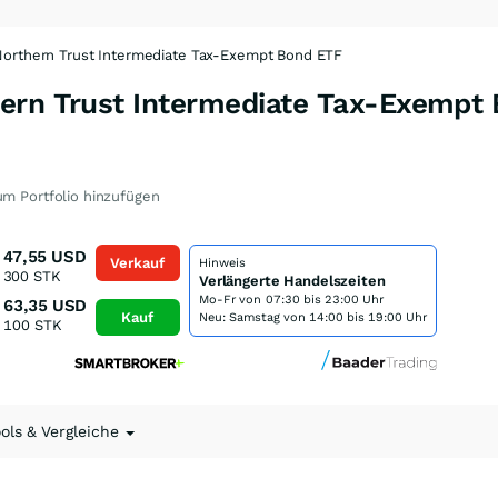
orthern Trust Intermediate Tax-Exempt Bond ETF
ern Trust Intermediate Tax-Exempt
m Portfolio hinzufügen
47,55
USD
Verkauf
Hinweis
300
STK
Verlängerte Handelszeiten
Mo-Fr von
07:30 bis 23:00 Uhr
63,35
USD
Kauf
Neu: Samstag von 14:00 bis 19:00 Uhr
100
STK
ools & Vergleiche