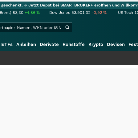
ie geschenkt.
→ Jetzt Depot bei SMARTBROKER+ eröffnen und Willkom
(Brent)
83,30
+4,86
%
Dow Jones
53.901,32
-0,92
%
US Tech 1
ETFs
Anleihen
Derivate
Rohstoffe
Krypto
Devisen
Fest