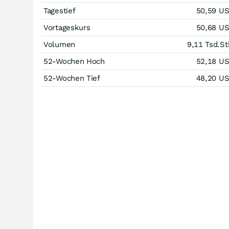
Tagestief
50,59
U
Vortageskurs
50,68
U
Volumen
9,11 Tsd.
St
52-Wochen Hoch
52,18
U
52-Wochen Tief
48,20
U