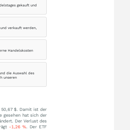
delstages gekauft und
 und verkauft werden,
terne Handelskosten
 und die Auswahl des
ch unseren
 50,67
$
. Damit ist der
e gesehen hat sich der
ndert. Der Verlust des
rägt
-1,26
%
. Der ETF