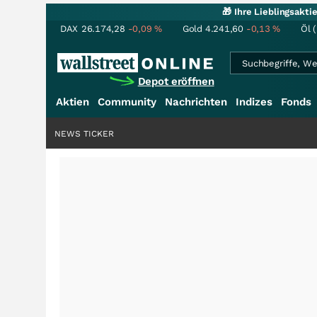
🎁 Ihre Lieblingsakt
DAX
26.174,28
-0,09
%
Gold
4.241,60
-0,13
%
Öl 
Depot eröffnen
Aktien
Community
Nachrichten
Indizes
Fonds
NEWS TICKER