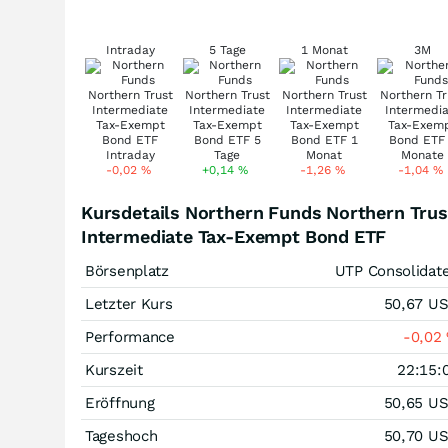
Intraday
5 Tage
1 Monat
3M
-0,02
%
+0,14
%
-1,26
%
-1,04
%
Kursdetails Northern Funds Northern Trus
Intermediate Tax-Exempt Bond ETF
Börsenplatz
UTP Consolidat
Letzter Kurs
50,67
U
Performance
-0,02
Kurszeit
22:15:
Eröffnung
50,65
U
Tageshoch
50,70
U