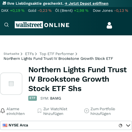
🎁 Ihre Lieblingsaktie geschenkt.
→ Jetzt Depot eröffnen
DAX
+0,19
%
Gold
-0,23
%
Öl (Brent)
+2,98
%
Dow Jones
-0,13
%
ETFs
Top ETF Performer
Startseite
Northern Lights Fund Trust IV Brookstone Growth Stock ETF
Northern Lights Fund Trust
IV Brookstone Growth
Stock ETF Shs
ETF
SYM:
BAMG
Alarme
Zur Watchlist
Zum Portfolio
einrichten
hinzufügen
hinzufügen
NYSE Arca