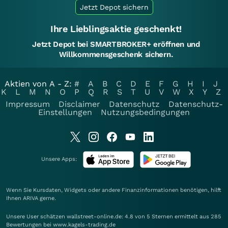
Jetzt Depot sichern
Ihre Lieblingsaktie geschenkt!
Jetzt Depot bei SMARTBROKER+ eröffnen und
Willkommensgeschenk sichern.
Aktien von A - Z:
#
A
B
C
D
E
F
G
H
I
J
K
L
M
N
O
P
Q
R
S
T
U
V
W
X
Y
Z
Impressum
Disclaimer
Datenschutz
Datenschutz-
Einstellungen
Nutzungsbedingungen
Unsere Apps:
Wenn Sie Kursdaten, Widgets oder andere Finanzinformationen benötigen, hilft
Ihnen
ARIVA
gerne.
Unsere User schätzen wallstreet-online.de: 4.8 von 5 Sternen ermittelt aus 285
Bewertungen bei www.kagels-trading.de