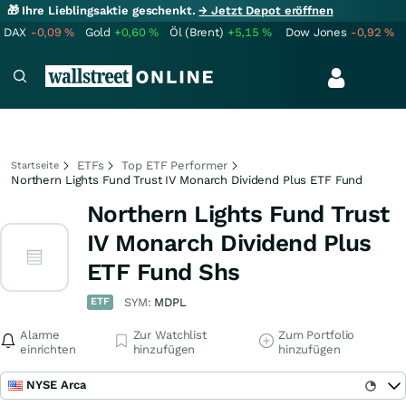
🎁 Ihre Lieblingsaktie geschenkt.
→ Jetzt Depot eröffnen
DAX
-0,09
%
Gold
+0,60
%
Öl (Brent)
+5,15
%
Dow Jones
-0,92
%
ETFs
Top ETF Performer
Startseite
Northern Lights Fund Trust IV Monarch Dividend Plus ETF Fund
Northern Lights Fund Trust
IV Monarch Dividend Plus
ETF Fund Shs
ETF
SYM:
MDPL
Alarme
Zur Watchlist
Zum Portfolio
einrichten
hinzufügen
hinzufügen
NYSE Arca