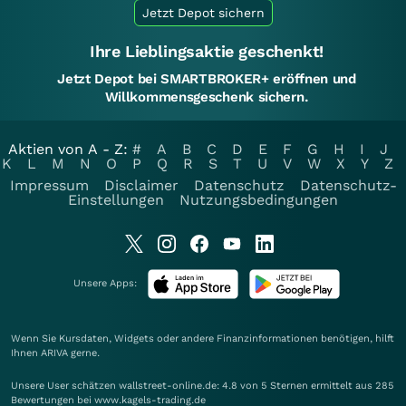
Jetzt Depot sichern
Ihre Lieblingsaktie geschenkt!
Jetzt Depot bei SMARTBROKER+ eröffnen und
Willkommensgeschenk sichern.
Aktien von A - Z:
#
A
B
C
D
E
F
G
H
I
J
K
L
M
N
O
P
Q
R
S
T
U
V
W
X
Y
Z
Impressum
Disclaimer
Datenschutz
Datenschutz-
Einstellungen
Nutzungsbedingungen
Unsere Apps:
Wenn Sie Kursdaten, Widgets oder andere Finanzinformationen benötigen, hilft
Ihnen
ARIVA
gerne.
Unsere User schätzen wallstreet-online.de: 4.8 von 5 Sternen ermittelt aus 285
Bewertungen bei www.kagels-trading.de