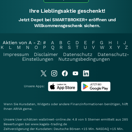
Ihre Lieblingsaktie geschenkt!
Jetzt Depot bei SMARTBROKER+ eröffnen und
Willkommensgeschenk sichern.
Aktien von A - Z:
#
A
B
C
D
E
F
G
H
I
J
K
L
M
N
O
P
Q
R
S
T
U
V
W
X
Y
Z
Impressum
Disclaimer
Datenschutz
Datenschutz-
Einstellungen
Nutzungsbedingungen
Unsere Apps:
Wenn Sie Kursdaten, Widgets oder andere Finanzinformationen benötigen, hilft
Ihnen
ARIVA
gerne.
Unsere User schätzen wallstreet-online.de: 4.8 von 5 Sternen ermittelt aus 285
Bewertungen bei www.kagels-trading.de
Zeitverzögerung der Kursdaten: Deutsche Börsen +15 Min. NASDAQ +15 Min.