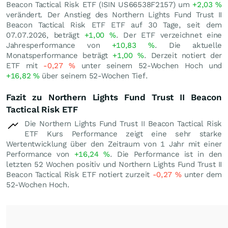
Beacon Tactical Risk ETF (ISIN US66538F2157) um
+2,03
%
verändert. Der Anstieg des Northern Lights Fund Trust II
Beacon Tactical Risk ETF ETF auf 30 Tage, seit dem
07.07.2026, beträgt
+1,00
%
. Der ETF verzeichnet eine
Jahresperformance von
+10,83
%
. Die aktuelle
Monatsperformance beträgt
+1,00
%
. Derzeit notiert der
ETF mit
-0,27
%
unter seinem 52-Wochen Hoch und
+16,82
%
über seinem 52-Wochen Tief.
Fazit zu Northern Lights Fund Trust II Beacon
Tactical Risk ETF
Die Northern Lights Fund Trust II Beacon Tactical Risk
ETF Kurs Performance zeigt eine sehr starke
Wertentwicklung über den Zeitraum von 1 Jahr mit einer
Performance von
+16,24
%
. Die Performance ist in den
letzten 52 Wochen positiv und Northern Lights Fund Trust II
Beacon Tactical Risk ETF notiert zurzeit
-0,27
%
unter dem
52-Wochen Hoch.