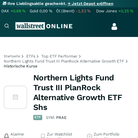
🎁 Ihre Lieblingsaktie geschenkt.
→ Jetzt Depot eröffnen
DAX
+0,69
%
Gold
0,00
%
Öl (Brent)
-1,53
%
Dow Jones
+0,25
%
ETFs
Top ETF Performer
Startseite
Northern Lights Fund Trust III PlanRock Alternative Growth ETF
Historische Kurse
Northern Lights Fund
Trust III PlanRock
Alternative Growth ETF
Shs
ETF
SYM:
PRAE
Alarme
Zur Watchlist
Zum Portfolio