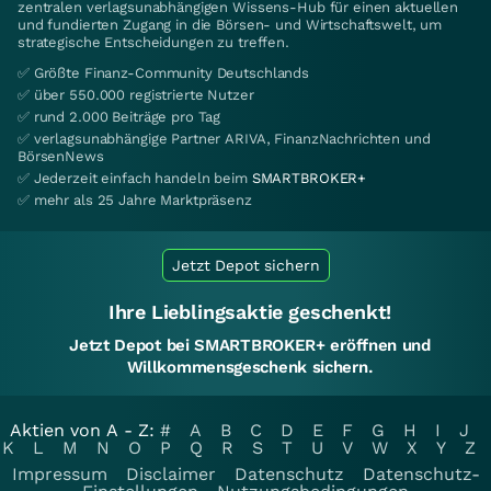
zentralen verlagsunabhängigen Wissens-Hub für einen aktuellen
und fundierten Zugang in die Börsen- und Wirtschaftswelt, um
strategische Entscheidungen zu treffen.
✅ Größte Finanz-Community Deutschlands
✅ über 550.000 registrierte Nutzer
✅ rund 2.000 Beiträge pro Tag
✅ verlagsunabhängige Partner ARIVA, FinanzNachrichten und
BörsenNews
✅ Jederzeit einfach handeln beim
SMARTBROKER+
✅ mehr als 25 Jahre Marktpräsenz
Jetzt Depot sichern
Ihre Lieblingsaktie geschenkt!
Jetzt Depot bei SMARTBROKER+ eröffnen und
Willkommensgeschenk sichern.
Aktien von A - Z:
#
A
B
C
D
E
F
G
H
I
J
K
L
M
N
O
P
Q
R
S
T
U
V
W
X
Y
Z
Impressum
Disclaimer
Datenschutz
Datenschutz-