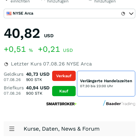
einrichten
hinzufügen
hinzufügen
NYSE Arca
40,82
USD
+0,51
+0,21
%
USD
Letzter Kurs
07.08.26
NYSE Arca
Geldkurs
40,73
USD
Verkauf
07.08.26
900
STK
Verlängerte Handelszeiten
07:30 bis 23:00 Uhr
Briefkurs
40,94
USD
Kauf
07.08.26
900
STK
Kurse, Daten, News & Forum