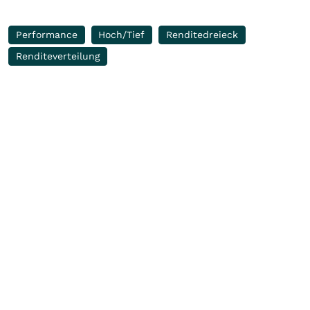
Performance
Hoch/Tief
Renditedreieck
Renditeverteilung