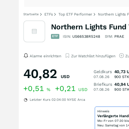
ETFs
Top ETF Performer
Northern Lights F
Startseite
Northern Lights Fund 
ETF
ISIN:
US66538R5248
SYM:
PRAE
Alarme einrichten
Zur Watchlist hinzufügen
Zu
40,82
Geldkurs
40,73
USD
07.08.26
900
ST
Briefkurs
40,94
+0,51
+0,21
%
USD
07.08.26
900
ST
Letzter Kurs
02:04:00
NYSE Arca
Hinweis
Verlängerte Hand
Mo-Fr von
07:30 bi
Neu: Samstag von 14