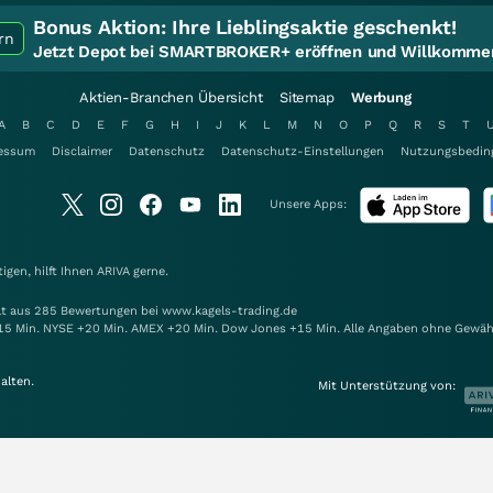
Bonus Aktion:
Ihre Lieblingsaktie geschenkt!
rn
Jetzt Depot bei SMARTBROKER+ eröffnen und Willkommen
Aktien-Branchen Übersicht
Sitemap
Werbung
A
B
C
D
E
F
G
H
I
J
K
L
M
N
O
P
Q
R
S
T
essum
Disclaimer
Datenschutz
Datenschutz-Einstellungen
Nutzungsbedin
Unsere Apps:
gen, hilft Ihnen
ARIVA
gerne.
elt aus 285 Bewertungen bei www.kagels-trading.de
15 Min. NYSE +20 Min. AMEX +20 Min. Dow Jones +15 Min. Alle Angaben ohne Gewäh
alten.
Mit Unterstützung von: