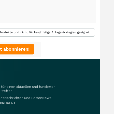
rodukte und nicht für langfristige Anlagestrategien geeignet.
t abonnieren!
für einen aktuellen und fundierten
 treffen.
nanzNachrichten und BörsenNews
BROKER+