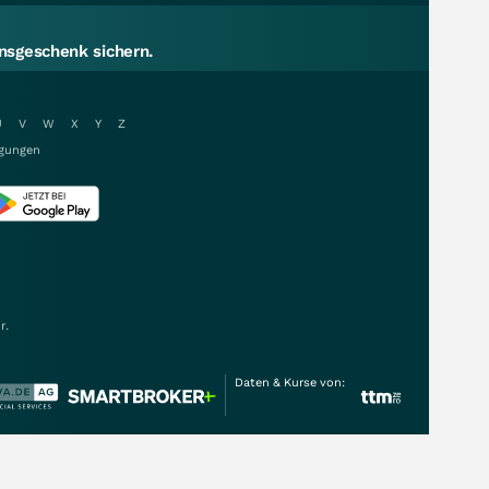
sgeschenk sichern.
U
V
W
X
Y
Z
gungen
r.
Daten & Kurse von: