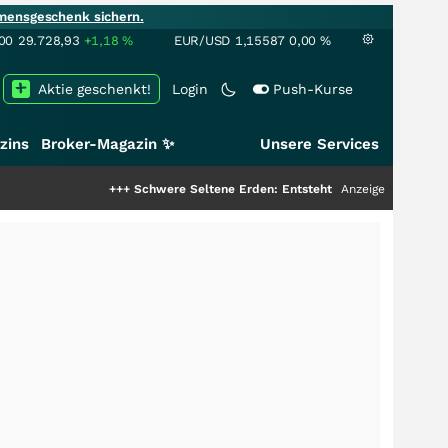
mensgeschenk sichern.
00
29.728,93
+1,18
%
EUR/USD
1,15587
0,00
%
Aktie geschenkt!
Login
Push-Kurse
zins
Broker-Magazin ✨
Unsere Services
+++
Schwere Seltene Erden: Entsteht hier die nächste Milliard
Anzeige