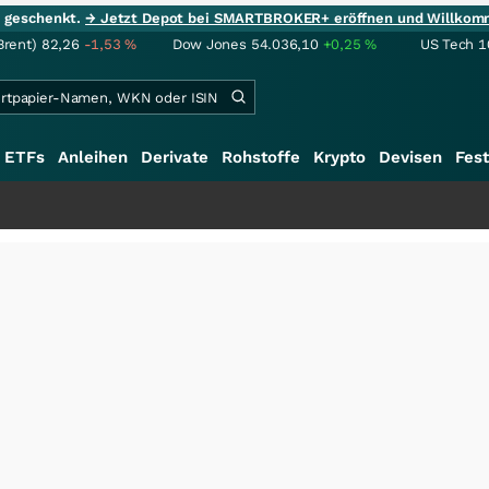
ie geschenkt.
→ Jetzt Depot bei SMARTBROKER+ eröffnen und Willkom
Brent)
82,26
-1,53
%
Dow Jones
54.036,10
+0,25
%
US Tech 1
ETFs
Anleihen
Derivate
Rohstoffe
Krypto
Devisen
Fest