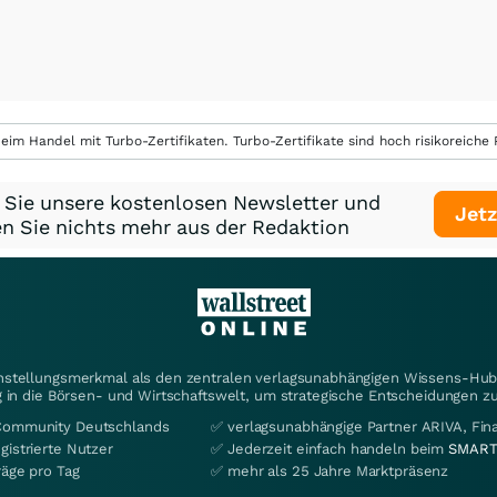
eim Handel mit Turbo-Zertifikaten. Turbo-Zertifikate sind hoch risikoreiche P
 Sie unsere kostenlosen Newsletter und
Jetz
n Sie nichts mehr aus der Redaktion
instellungsmerkmal als den zentralen verlagsunabhängigen Wissens-Hub 
 in die Börsen- und Wirtschaftswelt, um strategische Entscheidungen zu
Community Deutschlands
✅ verlagsunabhängige Partner ARIVA, Fi
gistrierte Nutzer
✅ Jederzeit einfach handeln beim
SMART
räge pro Tag
✅ mehr als 25 Jahre Marktpräsenz