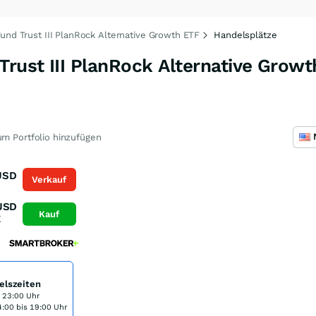
und Trust III PlanRock Alternative Growth ETF
Handelsplätze
Trust III PlanRock Alternative Grow
m Portfolio hinzufügen
USD
Verkauf
K
USD
Kauf
K
elszeiten
s 23:00 Uhr
:00 bis 19:00 Uhr