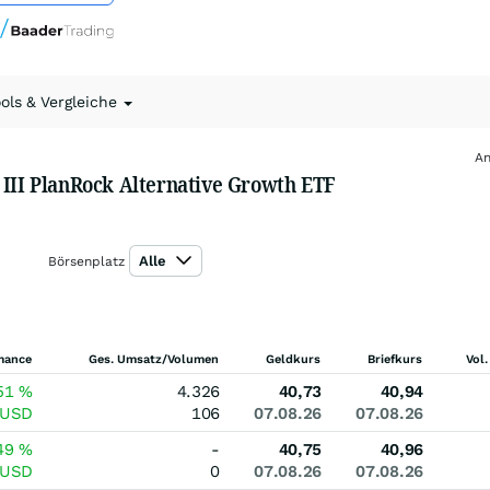
ools & Vergleiche
An
 III PlanRock Alternative Growth ETF
Alle
Börsenplatz
mance
Ges. Umsatz/Volumen
Geldkurs
Briefkurs
Vol.
51
%
4.326
40,73
40,94
USD
106
07.08.26
07.08.26
49
%
-
40,75
40,96
USD
0
07.08.26
07.08.26