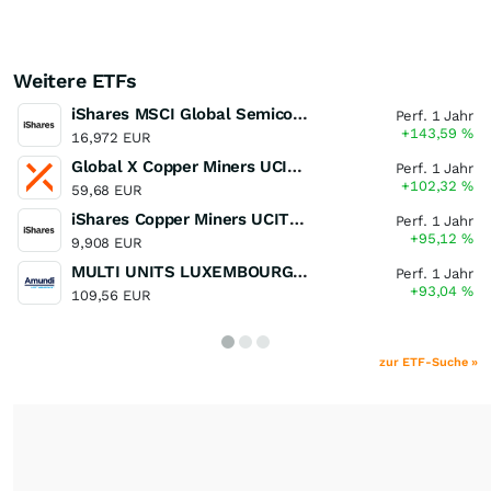
Weitere ETFs
iShares MSCI Global Semiconductors UCITS ETF USD (Acc)
Perf. 1 Jahr
+143,59
%
16,972 EUR
Global X Copper Miners UCITS ETF USD Acc
Perf. 1 Jahr
+102,32
%
59,68 EUR
iShares Copper Miners UCITS ETF
Perf. 1 Jahr
+95,12
%
9,908 EUR
MULTI UNITS LUXEMBOURG - Lyxor MSCI Semiconductors ESG Filtered
Perf. 1 Jahr
+93,04
%
109,56 EUR
zur ETF-Suche »