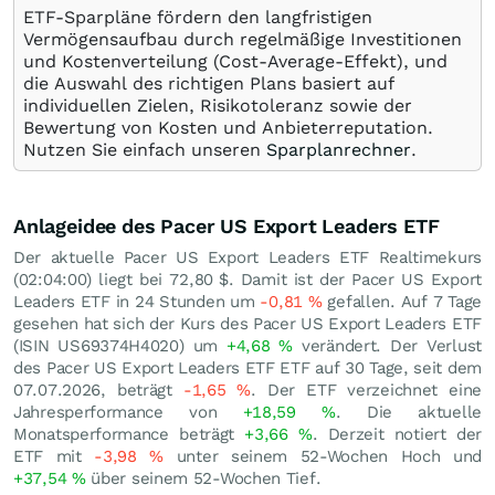
ETF-Sparpläne fördern den langfristigen
Vermögensaufbau durch regelmäßige Investitionen
und Kostenverteilung (Cost-Average-Effekt), und
die Auswahl des richtigen Plans basiert auf
individuellen Zielen, Risikotoleranz sowie der
Bewertung von Kosten und Anbieterreputation.
Nutzen Sie einfach unseren
Sparplanrechner
.
Anlageidee des Pacer US Export Leaders ETF
Der aktuelle Pacer US Export Leaders ETF Realtimekurs
(02:04:00) liegt bei 72,80
$
. Damit ist der Pacer US Export
Leaders ETF in 24 Stunden um
-0,81
%
gefallen. Auf 7 Tage
gesehen hat sich der Kurs des Pacer US Export Leaders ETF
(ISIN US69374H4020) um
+4,68
%
verändert. Der Verlust
des Pacer US Export Leaders ETF ETF auf 30 Tage, seit dem
07.07.2026, beträgt
-1,65
%
. Der ETF verzeichnet eine
Jahresperformance von
+18,59
%
. Die aktuelle
Monatsperformance beträgt
+3,66
%
. Derzeit notiert der
ETF mit
-3,98
%
unter seinem 52-Wochen Hoch und
+37,54
%
über seinem 52-Wochen Tief.