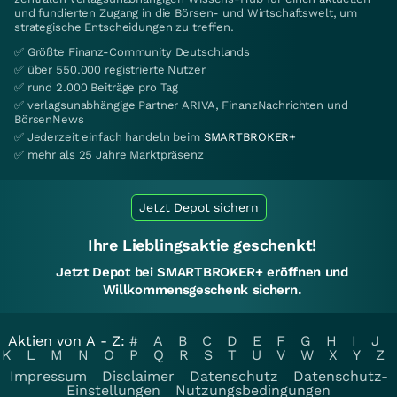
und fundierten Zugang in die Börsen- und Wirtschaftswelt, um
strategische Entscheidungen zu treffen.
✅ Größte Finanz-Community Deutschlands
✅ über 550.000 registrierte Nutzer
✅ rund 2.000 Beiträge pro Tag
✅ verlagsunabhängige Partner ARIVA, FinanzNachrichten und
BörsenNews
✅ Jederzeit einfach handeln beim
SMARTBROKER+
✅ mehr als 25 Jahre Marktpräsenz
Jetzt Depot sichern
Ihre Lieblingsaktie geschenkt!
Jetzt Depot bei SMARTBROKER+ eröffnen und
Willkommensgeschenk sichern.
Aktien von A - Z:
#
A
B
C
D
E
F
G
H
I
J
K
L
M
N
O
P
Q
R
S
T
U
V
W
X
Y
Z
Impressum
Disclaimer
Datenschutz
Datenschutz-
Einstellungen
Nutzungsbedingungen