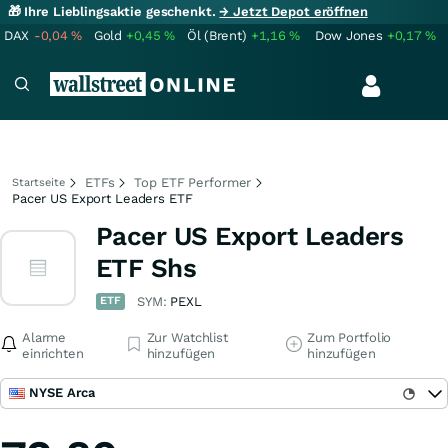
🎁 Ihre Lieblingsaktie geschenkt.
→ Jetzt Depot eröffnen
DAX
-0,04
%
Gold
+0,45
%
Öl (Brent)
+1,16
%
Dow Jones
+0,17
%
ETFs
Top ETF Performer
Startseite
Pacer US Export Leaders ETF
Pacer US Export Leaders
ETF Shs
ETF
SYM:
PEXL
Alarme
Zur Watchlist
Zum Portfolio
einrichten
hinzufügen
hinzufügen
NYSE Arca