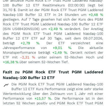
Der aktuelle PGIM Rock ETF Trust PGIM Laddered Nasdaq-
100 Buffer 12 ETF Realtimekurs (02:00:00) liegt bei
31,70
$
. Damit ist der PGIM Rock ETF Trust PGIM Laddered
Nasdaq-100 Buffer 12 ETF in 24 Stunden um
+0,48
%
gestiegen. Auf 7 Tage gesehen hat sich der Kurs des PGIM
Rock ETF Trust PGIM Laddered Nasdaq-100 Buffer 12 ETF
(ISIN US69420N5106) um
+2,49
%
verändert. Der Anstieg
des PGIM Rock ETF Trust PGIM Laddered Nasdaq-100
Buffer 12 ETF ETF auf 30 Tage, seit dem 09.07.2026,
beträgt
+2,79
%
. Der ETF verzeichnet eine
Jahresperformance von
+9,01
%
. Die aktuelle
Monatsperformance beträgt
+2,49
%
. Derzeit notiert der
ETF mit
-2,31
%
unter seinem 52-Wochen Hoch und
+16,38
%
über seinem 52-Wochen Tief.
Fazit zu PGIM Rock ETF Trust PGIM Laddered
Nasdaq-100 Buffer 12 ETF
Die PGIM Rock ETF Trust PGIM Laddered Nasdaq-100
Buffer 12 ETF Kurs Performance zeigt eine sehr starke
Wertentwicklung über den Zeitraum von 1 Jahr mit einer
Performance von
+15,57
%
. Die Performance ist in den
letzten 52 Wochen positiv und PGIM Rock ETF Trust PGIM