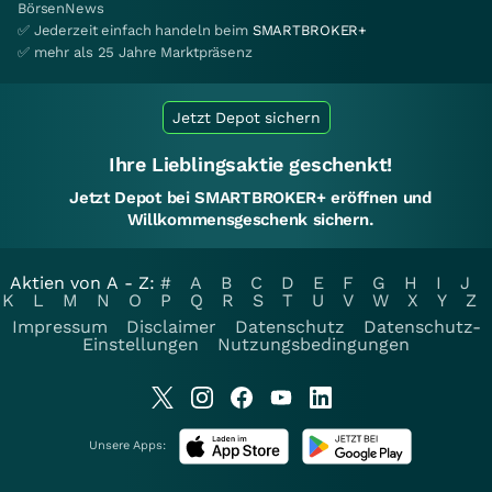
BörsenNews
✅ Jederzeit einfach handeln beim
SMARTBROKER+
✅ mehr als 25 Jahre Marktpräsenz
Jetzt Depot sichern
Ihre Lieblingsaktie geschenkt!
Jetzt Depot bei SMARTBROKER+ eröffnen und
Willkommensgeschenk sichern.
Aktien von A - Z:
#
A
B
C
D
E
F
G
H
I
J
K
L
M
N
O
P
Q
R
S
T
U
V
W
X
Y
Z
Impressum
Disclaimer
Datenschutz
Datenschutz-
Einstellungen
Nutzungsbedingungen
Unsere Apps: