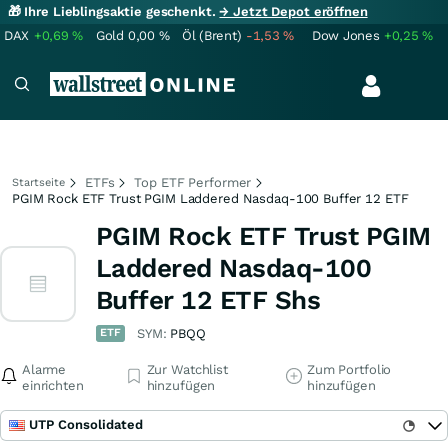
🎁 Ihre Lieblingsaktie geschenkt.
→ Jetzt Depot eröffnen
DAX
+0,69
%
Gold
0,00
%
Öl (Brent)
-1,53
%
Dow Jones
+0,25
%
ETFs
Top ETF Performer
Startseite
PGIM Rock ETF Trust PGIM Laddered Nasdaq-100 Buffer 12 ETF
PGIM Rock ETF Trust PGIM
Laddered Nasdaq-100
Buffer 12 ETF Shs
ETF
SYM:
PBQQ
Alarme
Zur Watchlist
Zum Portfolio
einrichten
hinzufügen
hinzufügen
UTP Consolidated