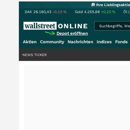
🎁 Ihre Lieblingsakt
DAX
26.160,43
-0,15
%
Gold
4.255,68
+0,20
%
Öl 
Depot eröffnen
Aktien
Community
Nachrichten
Indizes
Fonds
NEWS TICKER