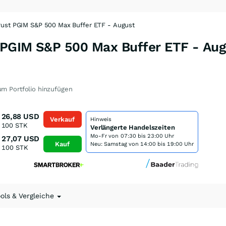
ust PGIM S&P 500 Max Buffer ETF - August
PGIM S&P 500 Max Buffer ETF - Aug
m Portfolio hinzufügen
26,88
USD
Verkauf
Hinweis
100
STK
Verlängerte Handelszeiten
Mo-Fr von
07:30 bis 23:00 Uhr
27,07
USD
Kauf
Neu: Samstag von 14:00 bis 19:00 Uhr
100
STK
ools & Vergleiche