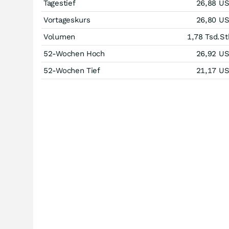
Tagestief
26,88
U
Vortageskurs
26,80
U
Volumen
1,78 Tsd.
St
52-Wochen Hoch
26,92
U
52-Wochen Tief
21,17
U