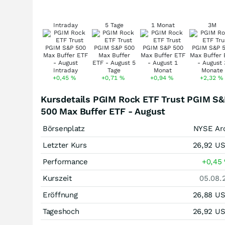
Intraday
5 Tage
1 Monat
3M
+0,45
%
+0,71
%
+0,94
%
+2,32
%
Kursdetails PGIM Rock ETF Trust PGIM S
500 Max Buffer ETF - August
Börsenplatz
NYSE Ar
Letzter Kurs
26,92
U
Performance
+0,45
Kurszeit
05.08.
Eröffnung
26,88
U
Tageshoch
26,92
U