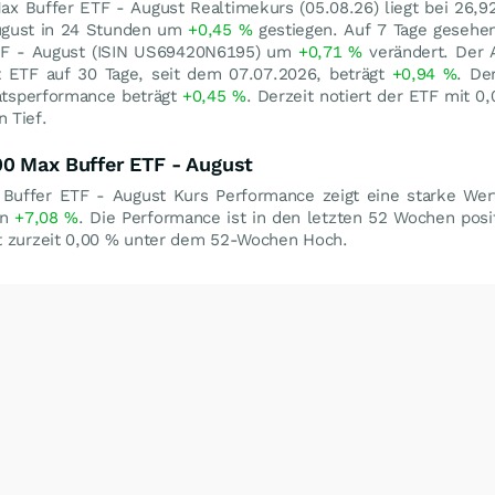
ax Buffer ETF - August Realtimekurs (
05.08.26
) liegt bei 26,9
ugust in 24 Stunden um
+0,45
%
gestiegen. Auf 7 Tage gesehen
TF - August (ISIN US69420N6195) um
+0,71
%
verändert. Der 
 ETF auf 30 Tage, seit dem 07.07.2026, beträgt
+0,94
%
. De
atsperformance beträgt
+0,45
%
. Derzeit notiert der ETF mit
0
 Tief.
0 Max Buffer ETF - August
uffer ETF - August Kurs Performance zeigt eine starke Wer
on
+7,08
%
. Die Performance ist in den letzten 52 Wochen pos
t zurzeit
0,00
%
unter dem 52-Wochen Hoch.