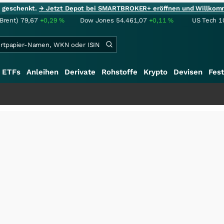
ie geschenkt.
→ Jetzt Depot bei SMARTBROKER+ eröffnen und Willkom
(Brent)
79,67
+0,29
%
Dow Jones
54.461,07
+0,11
%
US Tech 1
ETFs
Anleihen
Derivate
Rohstoffe
Krypto
Devisen
Fest