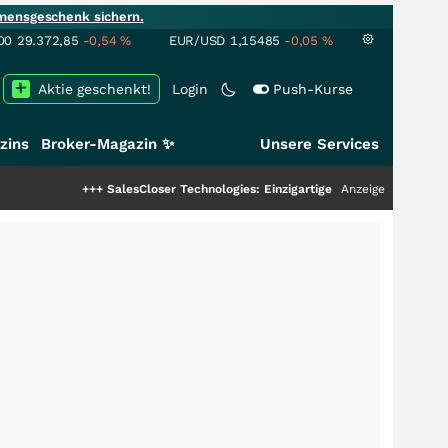
mensgeschenk sichern.
00
29.372,85
-0,54
%
EUR/USD
1,15485
-0,05
%
Aktie geschenkt!
Login
Push-Kurse
zins
Broker-Magazin ✨
Unsere Services
+++
SalesCloser Technologies: Einzigartige Leistung zieht die Top-Dogs an!
Anzeige