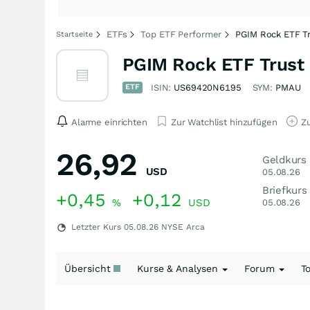
ETFs
Top ETF Performer
PGIM Rock ETF Tr
Startseite
PGIM Rock ETF Trust 
ETF
ISIN:
US69420N6195
SYM:
PMAU
Alarme einrichten
Zur Watchlist hinzufügen
Zu
26,92
Geldkurs
USD
05.08.26
Briefkurs
+0,45
+0,12
%
USD
05.08.26
Letzter Kurs
05.08.26
NYSE Arca
Übersicht
Kurse & Analysen
Forum
T