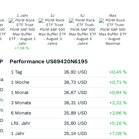
1 Jahr
3J
5J
Max
+7,08
%
&P
Performance US69420N6195
1 Tag
26,92
USD
+0,45
%
ca
1 Woche
26,73
USD
+0,71
%
SD
1 Monat
26,67
USD
+0,94
%
%
3 Monate
26,31
USD
+2,32
%
26
6 Monate
25,89
USD
+3,96
%
SD
Lfd. Jahr
25,60
USD
+5,16
%
SD
1 Jahr
25,14
USD
+7,08
%