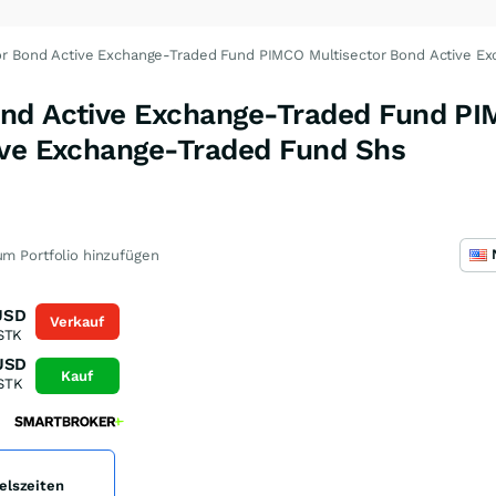
r Bond Active Exchange-Traded Fund PIMCO Multisector Bond Active E
ond Active Exchange-Traded Fund P
ive Exchange-Traded Fund Shs
m Portfolio hinzufügen
USD
Verkauf
STK
USD
Kauf
STK
elszeiten