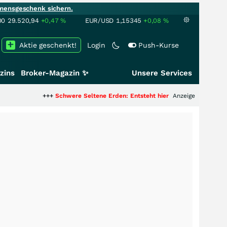
mensgeschenk sichern.
00
29.520,94
+0,47
%
EUR/USD
1,15345
+0,08
%
Aktie geschenkt!
Login
Push-Kurse
zins
Broker-Magazin ✨
Unsere Services
+++
Schwere Seltene Erden: Entsteht hier die nächste Milliardenstory?
Anzeige
+