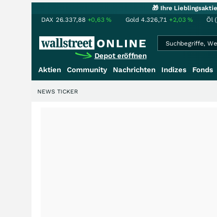
🎁 Ihre Lieblingsakt
DAX
26.337,88
+0,63
%
Gold
4.326,71
+2,03
%
Öl 
Depot eröffnen
Aktien
Community
Nachrichten
Indizes
Fonds
NEWS TICKER