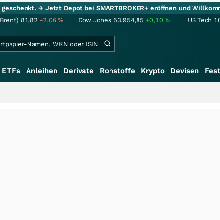
ie geschenkt.
→ Jetzt Depot bei SMARTBROKER+ eröffnen und Willkom
(Brent)
81,82
-2,06
%
Dow Jones
53.954,85
+0,10
%
US Tech 1
ETFs
Anleihen
Derivate
Rohstoffe
Krypto
Devisen
Fest