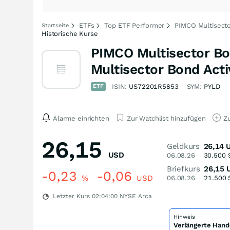
ETFs
Top ETF Performer
PIMCO Multisecto
Startseite
Historische Kurse
PIMCO Multisector B
Multisector Bond Act
ETF
ISIN:
US72201R5853
SYM:
PYLD
Alarme einrichten
Zur Watchlist hinzufügen
Zu
26,15
Geldkurs
26,14
USD
06.08.26
30.500
Briefkurs
26,15
-0,23
-0,06
%
USD
06.08.26
21.500
Letzter Kurs
02:04:00
NYSE Arca
Hinweis
Verlängerte Hand