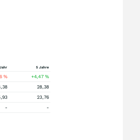
Jahr
5 Jahre
36
%
+4,47
%
8,38
28,38
5,93
23,76
-
-