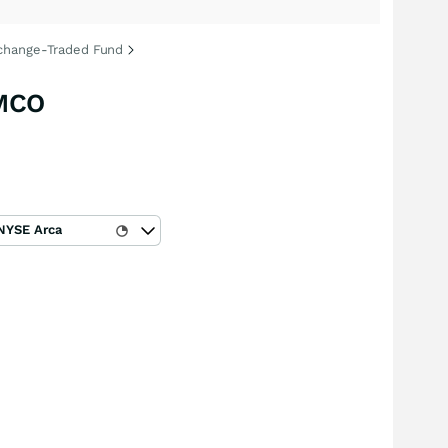
xchange-Traded Fund
IMCO
NYSE Arca