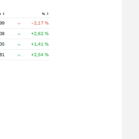
h
%
99
-2,17
%
38
+2,62
%
35
+1,41
%
81
+2,54
%