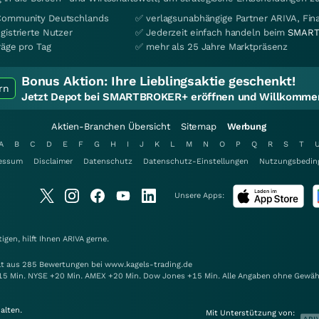
Community Deutschlands
✅ verlagsunabhängige Partner ARIVA, Fi
gistrierte Nutzer
✅ Jederzeit einfach handeln beim
SMART
räge pro Tag
✅ mehr als 25 Jahre Marktpräsenz
Bonus Aktion:
Ihre Lieblingsaktie geschenkt!
rn
Jetzt Depot bei SMARTBROKER+ eröffnen und Willkommen
Aktien-Branchen Übersicht
Sitemap
Werbung
A
B
C
D
E
F
G
H
I
J
K
L
M
N
O
P
Q
R
S
T
essum
Disclaimer
Datenschutz
Datenschutz-Einstellungen
Nutzungsbedin
Unsere Apps:
gen, hilft Ihnen
ARIVA
gerne.
elt aus 285 Bewertungen bei www.kagels-trading.de
15 Min. NYSE +20 Min. AMEX +20 Min. Dow Jones +15 Min. Alle Angaben ohne Gewäh
alten.
Mit Unterstützung von: