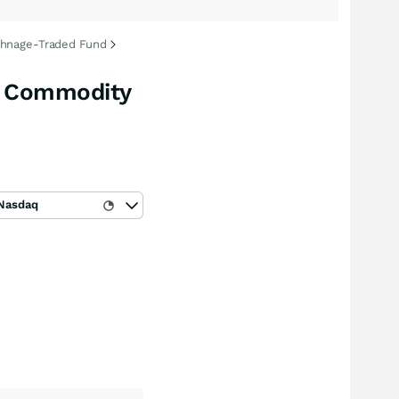
chnage-Traded Fund
d Commodity
Nasdaq