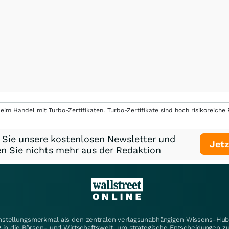
eim Handel mit Turbo-Zertifikaten. Turbo-Zertifikate sind hoch risikoreiche P
 Sie unsere kostenlosen Newsletter und
Jetz
n Sie nichts mehr aus der Redaktion
instellungsmerkmal als den zentralen verlagsunabhängigen Wissens-Hub 
 in die Börsen- und Wirtschaftswelt, um strategische Entscheidungen zu