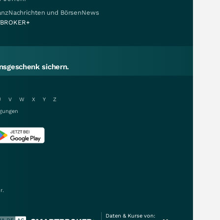
nanzNachrichten und BörsenNews
BROKER+
sgeschenk sichern.
U
V
W
X
Y
Z
gungen
r.
Daten & Kurse von: