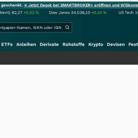
ie geschenkt.
→ Jetzt Depot bei SMARTBROKER+ eröffnen und Willkom
Brent)
82,27
+0,02
%
Dow Jones
54.036,10
+0,25
%
US Tech 1
ETFs
Anleihen
Derivate
Rohstoffe
Krypto
Devisen
Fest