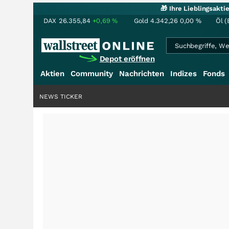
🎁 Ihre Lieblingsakt
DAX
26.355,84
+0,69
%
Gold
4.342,26
0,00
%
Öl (
Depot eröffnen
Aktien
Community
Nachrichten
Indizes
Fonds
NEWS TICKER