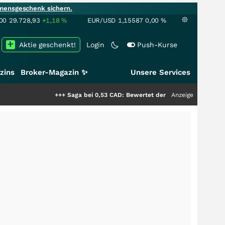
mensgeschenk sichern.
00
29.728,93
+1,18
%
EUR/USD
1,15587
0,00
%
Aktie geschenkt!
Login
Push-Kurse
zins
Broker-Magazin ✨
Unsere Services
+++
Saga bei 0,53 CAD: Bewertet der Markt noch immer nur die H
Anzeige