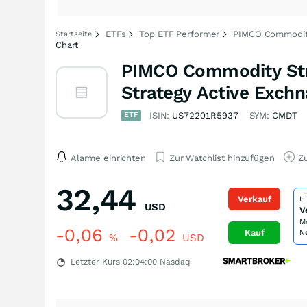
ETFs
Top ETF Performer
PIMCO Commodity
Startseite
Chart
PIMCO Commodity Str
Strategy Active Exch
ETF
ISIN:
US72201R5937
SYM:
CMDT
Alarme einrichten
Zur Watchlist hinzufügen
Zu
32,44
Verkauf
H
USD
V
M
-0,06
-0,02
Kauf
N
%
USD
Letzter Kurs
02:04:00
Nasdaq