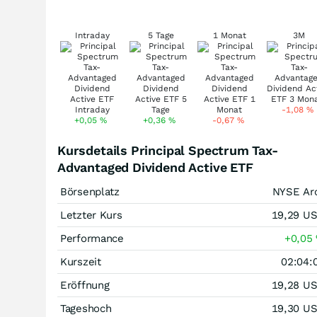
Intraday
5 Tage
1 Monat
3M
-1,08
%
+0,05
%
+0,36
%
-0,67
%
Kursdetails Principal Spectrum Tax-
Advantaged Dividend Active ETF
Börsenplatz
NYSE Ar
Letzter Kurs
19,29
U
Performance
+0,05
Kurszeit
02:04:
Eröffnung
19,28
U
Tageshoch
19,30
U