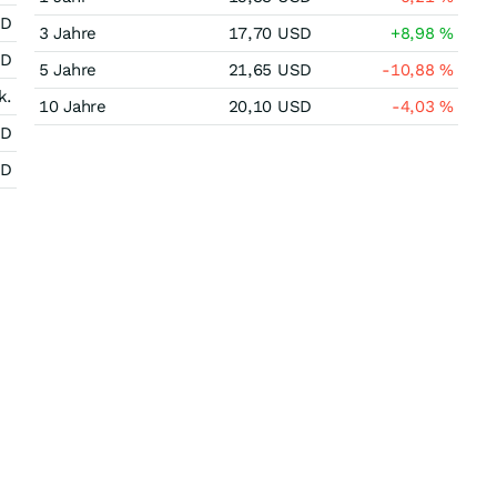
SD
3 Jahre
17,70
USD
+8,98
%
SD
5 Jahre
21,65
USD
-10,88
%
k.
10 Jahre
20,10
USD
-4,03
%
SD
SD