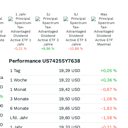
1 Jahr
3J
5J
Max
-0,21
%
+8,98
%
-10,88
%
Performance US74255Y7638
1 Tag
19,29
USD
+0,05
%
ca
1 Woche
19,22
USD
+0,36
%
SD
1 Monat
19,42
USD
-0,67
%
%
3 Monate
19,50
USD
-1,08
%
00
6 Monate
19,65
USD
-1,83
%
SD
Lfd. Jahr
19,60
USD
-1,58
%
SD
1 Jahr
19,33
USD
-0,21
%