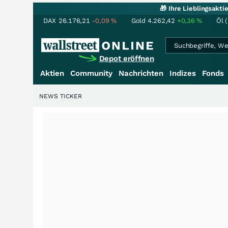
🎁 Ihre Lieblingsakt
DAX
26.176,21
-0,09
%
Gold
4.262,42
+0,36
%
Öl 
Depot eröffnen
Aktien
Community
Nachrichten
Indizes
Fonds
NEWS TICKER