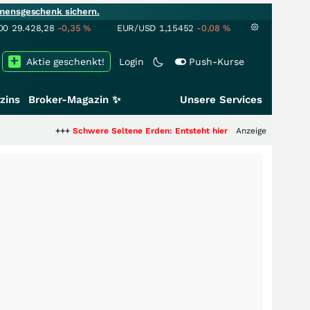
mensgeschenk sichern.
00
29.428,28
-0,35
%
EUR/USD
1,15452
-0,08
%
Aktie geschenkt!
Login
Push-Kurse
zins
Broker-Magazin ✨
Unsere Services
+++
Schwere Seltene Erden: Entsteht hier die nächste Milliardenstory?
Anzeige
++