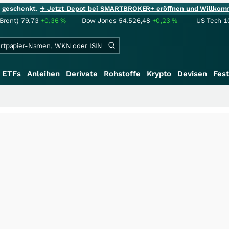
ie geschenkt.
→ Jetzt Depot bei SMARTBROKER+ eröffnen und Willkom
(Brent)
79,73
+0,36
%
Dow Jones
54.526,48
+0,23
%
US Tech 1
ETFs
Anleihen
Derivate
Rohstoffe
Krypto
Devisen
Fest