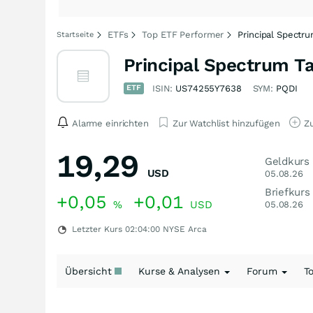
ETFs
Top ETF Performer
Principal Spectr
Startseite
Principal Spectrum T
ETF
ISIN:
US74255Y7638
SYM:
PQDI
Alarme einrichten
Zur Watchlist hinzufügen
Zu
19,29
Geldkurs
USD
05.08.26
Briefkurs
+0,05
+0,01
%
USD
05.08.26
Letzter Kurs
02:04:00
NYSE Arca
Übersicht
Kurse & Analysen
Forum
T