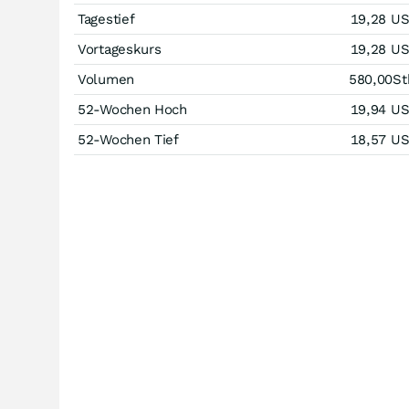
Tagestief
19,28
U
Vortageskurs
19,28
U
Volumen
580,00
St
52-Wochen Hoch
19,94
U
52-Wochen Tief
18,57
U