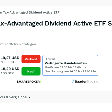
um Tax-Advantaged Dividend Active ETF
ax-Advantaged Dividend Active ETF 
m Portfolio hinzufügen
19,27
USD
Verkauf
Hinweis
3.300
STK
Verlängerte Handelszeiten
Mo-Fr von
07:30 bis 23:00 Uhr
19,29
USD
Kauf
Neu: Samstag von 14:00 bis 19:00 Uhr
100
STK
ools & Vergleiche