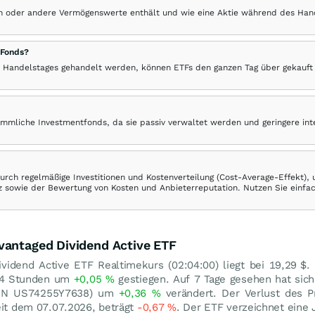
hen oder andere Vermögenswerte enthält und wie eine Aktie während des Han
 Fonds?
 Handelstages gehandelt werden, können ETFs den ganzen Tag über gekauft
ömmliche Investmentfonds, da sie passiv verwaltet werden und geringere in
rch regelmäßige Investitionen und Kostenverteilung (Cost-Average-Effekt),
ranz sowie der Bewertung von Kosten und Anbieterreputation. Nutzen Sie einfa
vantaged Dividend Active ETF
vidend Active ETF Realtimekurs (02:04:00) liegt bei 19,29
$
.
 24 Stunden um
+0,05
%
gestiegen. Auf 7 Tage gesehen hat sich
ISIN US74255Y7638) um
+0,36
%
verändert. Der Verlust des P
eit dem 07.07.2026, beträgt
-0,67
%
. Der ETF verzeichnet eine