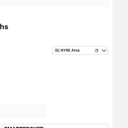
Shs
NYSE Arca