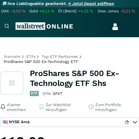
🎁 Ihre Lieblingsaktie geschenkt.
→ Jetzt Depot eröffnen
DAX
-0,03
%
Gold
+0,11
%
Öl (Brent)
+4,32
%
Dow Jones
-0,11
%
ETFs
Top ETF Performer
Startseite
ProShares S&P 500 Ex-Technology ETF
ProShares S&P 500 Ex-
Technology ETF Shs
ETF
SYM:
SPXT
Alarme
Zur Watchlist
Zum Portfolio
einrichten
hinzufügen
hinzufügen
NYSE Arca