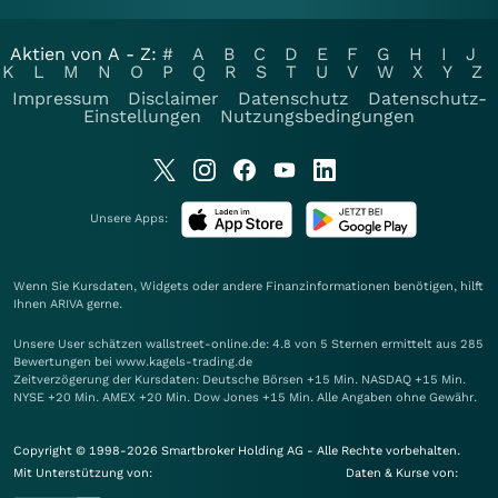
Aktien von A - Z:
#
A
B
C
D
E
F
G
H
I
J
K
L
M
N
O
P
Q
R
S
T
U
V
W
X
Y
Z
Impressum
Disclaimer
Datenschutz
Datenschutz-
Einstellungen
Nutzungsbedingungen
Unsere Apps:
Wenn Sie Kursdaten, Widgets oder andere Finanzinformationen benötigen, hilft
Ihnen
ARIVA
gerne.
Unsere User schätzen wallstreet-online.de: 4.8 von 5 Sternen ermittelt aus 285
Bewertungen bei www.kagels-trading.de
Zeitverzögerung der Kursdaten: Deutsche Börsen +15 Min. NASDAQ +15 Min.
NYSE +20 Min. AMEX +20 Min. Dow Jones +15 Min. Alle Angaben ohne Gewähr.
Copyright © 1998-2026 Smartbroker Holding AG - Alle Rechte vorbehalten.
Mit Unterstützung von:
Daten & Kurse von: