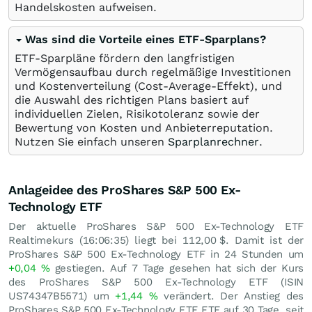
Handelskosten aufweisen.
Was sind die Vorteile eines ETF-Sparplans?
ETF-Sparpläne fördern den langfristigen
Vermögensaufbau durch regelmäßige Investitionen
und Kostenverteilung (Cost-Average-Effekt), und
die Auswahl des richtigen Plans basiert auf
individuellen Zielen, Risikotoleranz sowie der
Bewertung von Kosten und Anbieterreputation.
Nutzen Sie einfach unseren
Sparplanrechner
.
Anlageidee des ProShares S&P 500 Ex-
Technology ETF
Der aktuelle ProShares S&P 500 Ex-Technology ETF
Realtimekurs (16:06:35) liegt bei 112,00
$
. Damit ist der
ProShares S&P 500 Ex-Technology ETF in 24 Stunden um
+0,04
%
gestiegen. Auf 7 Tage gesehen hat sich der Kurs
des ProShares S&P 500 Ex-Technology ETF (ISIN
US74347B5571) um
+1,44
%
verändert. Der Anstieg des
ProShares S&P 500 Ex-Technology ETF ETF auf 30 Tage, seit