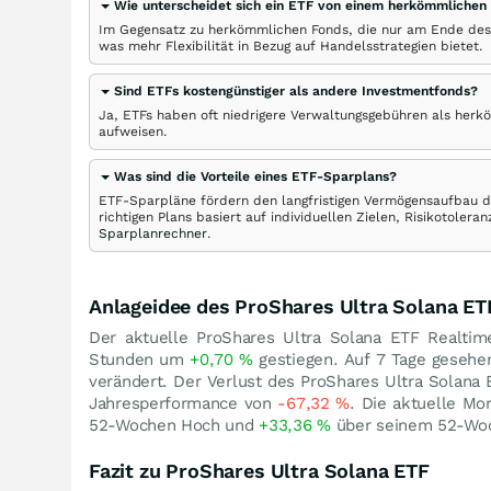
Wie unterscheidet sich ein ETF von einem herkömmlichen
Im Gegensatz zu herkömmlichen Fonds, die nur am Ende des
was mehr Flexibilität in Bezug auf Handelsstrategien bietet.
Sind ETFs kostengünstiger als andere Investmentfonds?
Ja, ETFs haben oft niedrigere Verwaltungsgebühren als herk
aufweisen.
Was sind die Vorteile eines ETF-Sparplans?
ETF-Sparpläne fördern den langfristigen Vermögensaufbau du
richtigen Plans basiert auf individuellen Zielen, Risikotole
Sparplanrechner
.
Anlageidee des ProShares Ultra Solana ET
Der aktuelle ProShares Ultra Solana ETF Realtim
Stunden um
+0,70
%
gestiegen. Auf 7 Tage gesehe
verändert. Der Verlust des ProShares Ultra Solana
Jahresperformance von
-67,32
%
. Die aktuelle M
52-Wochen Hoch und
+33,36
%
über seinem 52-Woc
Fazit zu ProShares Ultra Solana ETF