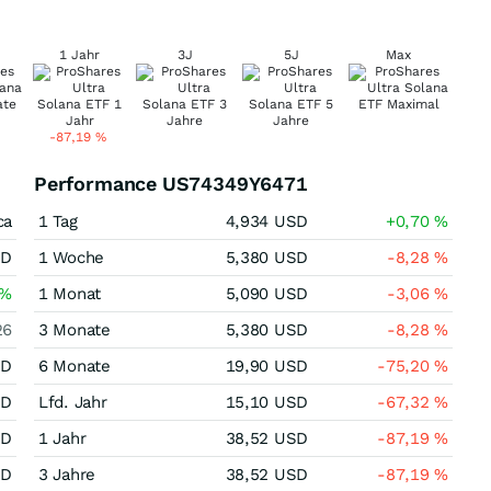
1 Jahr
3J
5J
Max
-87,19
%
Performance US74349Y6471
ca
1 Tag
4,934
USD
+0,70
%
SD
1 Woche
5,380
USD
-8,28
%
%
1 Monat
5,090
USD
-3,06
%
26
3 Monate
5,380
USD
-8,28
%
SD
6 Monate
19,90
USD
-75,20
%
SD
Lfd. Jahr
15,10
USD
-67,32
%
SD
1 Jahr
38,52
USD
-87,19
%
SD
3 Jahre
38,52
USD
-87,19
%