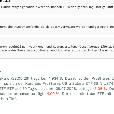
 Fonds?
 Handelstages gehandelt werden, können ETFs den ganzen Tag über gekauft
ömmliche Investmentfonds, da sie passiv verwaltet werden und geringere in
rch regelmäßige Investitionen und Kostenverteilung (Cost-Average-Effekt),
ranz sowie der Bewertung von Kosten und Anbieterreputation. Nutzen Sie einfa
F
ekurs (
28.05.26
) liegt bei 4,934
$
. Damit ist der ProShares 
n hat sich der Kurs des ProShares Ultra Solana ETF (ISIN US
 ETF ETF auf 30 Tage, seit dem 08.07.2026, beträgt
-3,06
%
. D
onatsperformance beträgt
-4,00
%
. Derzeit notiert der ETF mit
hen Tief.