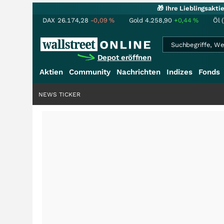
🎁 Ihre Lieblingsakt
DAX
26.174,28
-0,09
%
Gold
4.258,90
+0,44
%
Öl 
Depot eröffnen
Aktien
Community
Nachrichten
Indizes
Fonds
NEWS TICKER