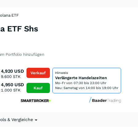
Solana ETF
na ETF Shs
m Portfolio hinzufügen
4,920
USD
Verkauf
Hinweis
9.600
STK
Verlängerte Handelszeiten
Mo-Fr von
07:30 bis 23:00 Uhr
4,950
USD
Kauf
Neu: Samstag von 14:00 bis 19:00 Uhr
1.000
STK
ools & Vergleiche