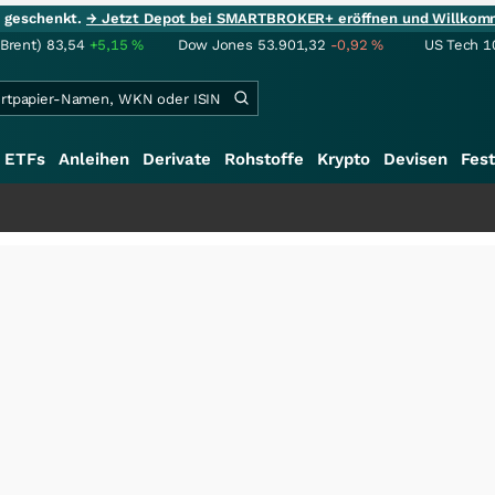
ie geschenkt.
→ Jetzt Depot bei SMARTBROKER+ eröffnen und Willkom
(Brent)
83,54
+5,15
%
Dow Jones
53.901,32
-0,92
%
US Tech 1
ETFs
Anleihen
Derivate
Rohstoffe
Krypto
Devisen
Fest