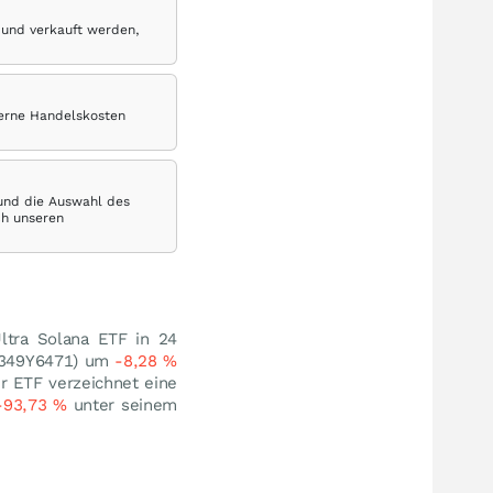
 und verkauft werden,
terne Handelskosten
 und die Auswahl des
ch unseren
Ultra Solana ETF in 24
74349Y6471) um
-8,28
%
er ETF verzeichnet eine
-93,73
%
unter seinem