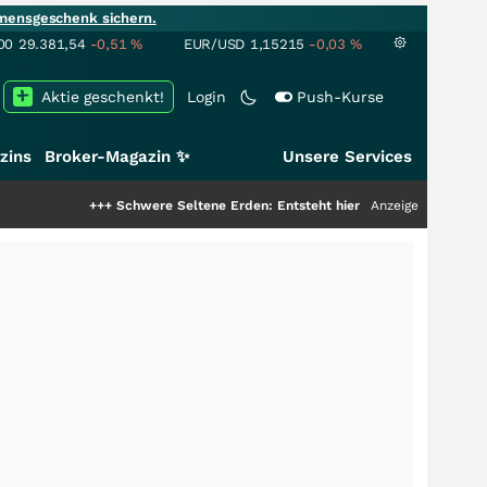
mensgeschenk sichern.
00
29.381,54
-0,51
%
EUR/USD
1,15215
-0,03
%
Aktie geschenkt!
Login
Push-Kurse
zins
Broker-Magazin ✨
Unsere Services
+++
Schwere Seltene Erden: Entsteht hier die nächste Milliardenstory?
Anzeige
++