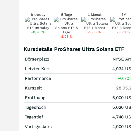
Intraday
5 Tage
1 Monat
3M
+0,70
%
-3,06
%
-8,28
%
-8,28
%
Kursdetails ProShares Ultra Solana ETF
Börsenplatz
NYSE Ar
Letzter Kurs
4,934
U
Performance
+0,70
Kurszeit
28.05.
Eröffnung
5,000
U
Tageshoch
5,020
U
Tagestief
4,740
U
Vortageskurs
4,900
U