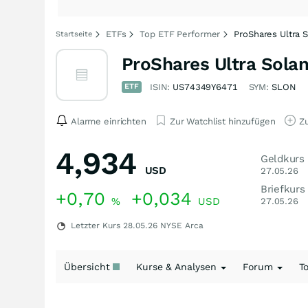
ETFs
Top ETF Performer
ProShares Ultra 
Startseite
ProShares Ultra Sola
ETF
ISIN:
US74349Y6471
SYM:
SLON
Alarme einrichten
Zur Watchlist hinzufügen
Zu
4,934
Geldkurs
USD
27.05.26
Briefkurs
+0,70
+0,034
%
USD
27.05.26
Letzter Kurs
28.05.26
NYSE Arca
Übersicht
Kurse & Analysen
Forum
T