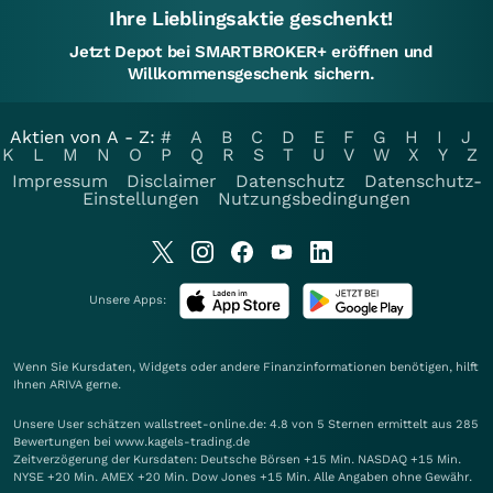
Ihre Lieblingsaktie geschenkt!
Jetzt Depot bei SMARTBROKER+ eröffnen und
Willkommensgeschenk sichern.
Aktien von A - Z:
#
A
B
C
D
E
F
G
H
I
J
K
L
M
N
O
P
Q
R
S
T
U
V
W
X
Y
Z
Impressum
Disclaimer
Datenschutz
Datenschutz-
Einstellungen
Nutzungsbedingungen
Unsere Apps:
Wenn Sie Kursdaten, Widgets oder andere Finanzinformationen benötigen, hilft
Ihnen
ARIVA
gerne.
Unsere User schätzen wallstreet-online.de: 4.8 von 5 Sternen ermittelt aus 285
Bewertungen bei www.kagels-trading.de
Zeitverzögerung der Kursdaten: Deutsche Börsen +15 Min. NASDAQ +15 Min.
NYSE +20 Min. AMEX +20 Min. Dow Jones +15 Min. Alle Angaben ohne Gewähr.