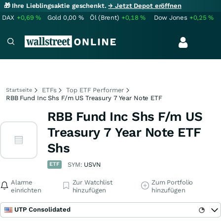
🎁 Ihre Lieblingsaktie geschenkt.
→ Jetzt Depot eröffnen
DAX
+0,69
%
Gold
0,00
%
Öl (Brent)
+0,18
%
Dow Jones
+0,25
%
ETFs
Top ETF Performer
Startseite
RBB Fund Inc Shs F/m US Treasury 7 Year Note ETF
RBB Fund Inc Shs F/m US
Treasury 7 Year Note ETF
Shs
ETF
SYM:
USVN
Alarme
Zur Watchlist
Zum Portfolio
einrichten
hinzufügen
hinzufügen
UTP Consolidated