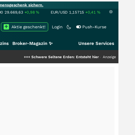
mensgeschenk sichern.
00
29.669,63
+0,98
%
EUR/USD
1,15715
+0,41
%
Aktie geschenkt!
Login
Push-Kurse
zins
Broker-Magazin ✨
Unsere Services
+++
Schwere Seltene Erden: Entsteht hier die nächste Milliardenstory?
Anzeige
++