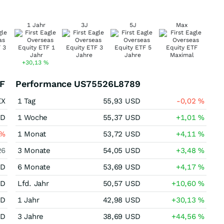
1 Jahr
3J
5J
Max
+30,13
%
TF
Performance US75526L8789
EX
1 Tag
55,93
USD
-0,02
%
SD
1 Woche
55,37
USD
+1,01
%
%
1 Monat
53,72
USD
+4,11
%
26
3 Monate
54,05
USD
+3,48
%
SD
6 Monate
53,69
USD
+4,17
%
SD
Lfd. Jahr
50,57
USD
+10,60
%
SD
1 Jahr
42,98
USD
+30,13
%
SD
3 Jahre
38,69
USD
+44,56
%