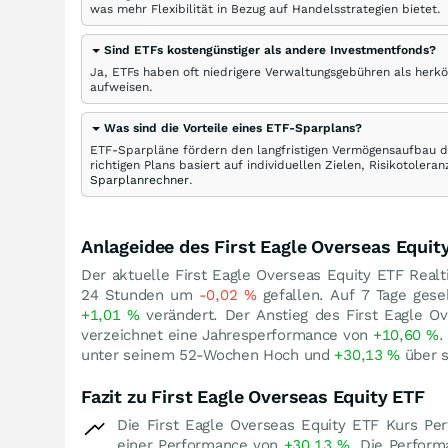
was mehr Flexibilität in Bezug auf Handelsstrategien bietet.
Sind ETFs kostengünstiger als andere Investmentfonds?
Ja, ETFs haben oft niedrigere Verwaltungsgebühren als herk
aufweisen.
Was sind die Vorteile eines ETF-Sparplans?
ETF-Sparpläne fördern den langfristigen Vermögensaufbau du
richtigen Plans basiert auf individuellen Zielen, Risikotole
Sparplanrechner
.
Anlageidee des First Eagle Overseas Equit
Der aktuelle First Eagle Overseas Equity ETF Realt
24 Stunden um
-0,02
%
gefallen. Auf 7 Tage gese
+1,01
%
verändert. Der Anstieg des First Eagle O
verzeichnet eine Jahresperformance von
+10,60
%
.
unter seinem 52-Wochen Hoch und
+30,13
%
über s
Fazit zu First Eagle Overseas Equity ETF
Die First Eagle Overseas Equity ETF Kurs Pe
einer Performance von
+30,13
%
. Die Perform