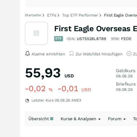
ETFs
Top ETF Performer
First Eagle Overs
Startseite
First Eagle Overseas 
ETF
ISIN:
US75526L8789
SYM:
FEOE
Alarme einrichten
Zur Watchlist hinzufügen
Zu
55,93
Geldkurs
USD
06.08.26
Briefkurs
-0,02
-0,01
%
USD
06.08.26
Letzter Kurs
06.08.26
AMEX
Übersicht
Kurse & Analysen
Forum
T