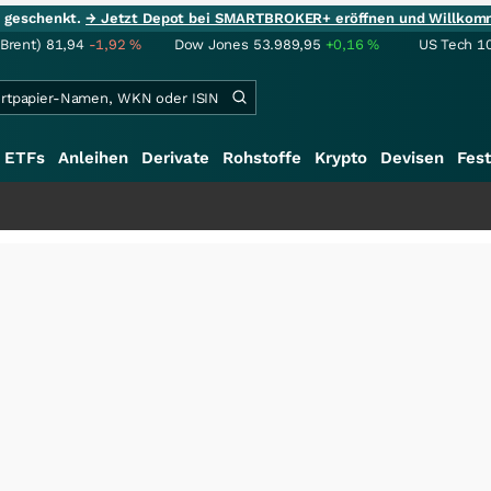
ie geschenkt.
→ Jetzt Depot bei SMARTBROKER+ eröffnen und Willkom
(Brent)
81,94
-1,92
%
Dow Jones
53.989,95
+0,16
%
US Tech 1
ETFs
Anleihen
Derivate
Rohstoffe
Krypto
Devisen
Fest