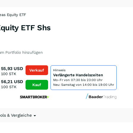
eas Equity ETF
Equity ETF Shs
m Portfolio hinzufügen
55,93
USD
Verkauf
Hinweis
100
STK
Verlängerte Handelszeiten
Mo-Fr von
07:30 bis 23:00 Uhr
56,21
USD
Kauf
Neu: Samstag von 14:00 bis 19:00 Uhr
100
STK
ools & Vergleiche