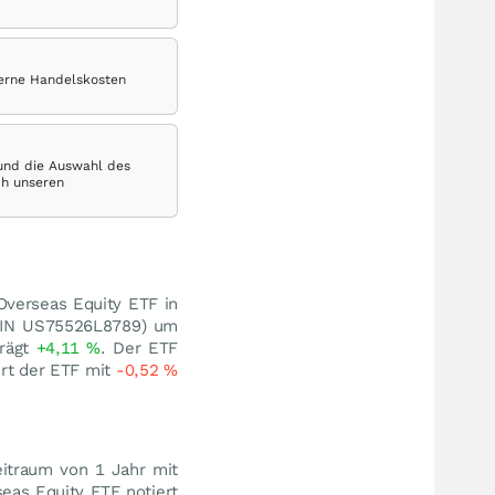
terne Handelskosten
 und die Auswahl des
ch unseren
 Overseas Equity ETF in
(ISIN US75526L8789) um
trägt
+4,11
%
. Der ETF
ert der ETF mit
-0,52
%
eitraum von 1 Jahr mit
seas Equity ETF notiert