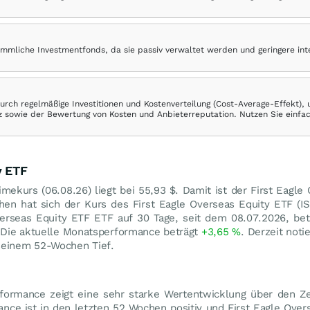
ömmliche Investmentfonds, da sie passiv verwaltet werden und geringere in
rch regelmäßige Investitionen und Kostenverteilung (Cost-Average-Effekt),
ranz sowie der Bewertung von Kosten und Anbieterreputation. Nutzen Sie einfa
y ETF
imekurs (
06.08.26
) liegt bei 55,93
$
. Damit ist der First Eagle
hen hat sich der Kurs des First Eagle Overseas Equity ETF 
verseas Equity ETF ETF auf 30 Tage, seit dem 08.07.2026, be
 Die aktuelle Monatsperformance beträgt
+3,65
%
. Derzeit noti
einem 52-Wochen Tief.
rformance zeigt eine sehr starke Wertentwicklung über den Z
ance ist in den letzten 52 Wochen positiv und First Eagle Over