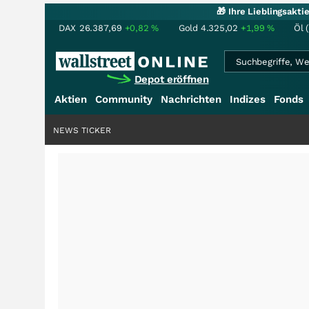
🎁 Ihre Lieblingsakt
DAX
26.387,69
+0,82
%
Gold
4.325,02
+1,99
%
Öl 
Depot eröffnen
Aktien
Community
Nachrichten
Indizes
Fonds
NEWS TICKER