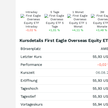
Intraday
5 Tage
1 Monat
3M
-0,02
%
+1,01
%
+4,11
%
+3,48
%
Kursdetails First Eagle Overseas Equity E
Börsenplatz
AM
Letzter Kurs
55,93
U
Performance
-0,02
Kurszeit
06.08.
Eröffnung
55,93
U
Tageshoch
55,93
U
Tagestief
55,93
U
Vortageskurs
55,94
U