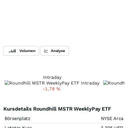
Volumen
Analyse
Intraday
-1,78
%
Kursdetails Roundhill MSTR WeeklyPay ETF
Börsenplatz
NYSE Arca
Letzter Kurs
3,305
USD