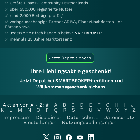
✅ Größte Finanz-Community Deutschlands
✅ über 550.000 registrierte Nutzer
✅ rund 2.000 Beiträge pro Tag
✅ verlagsunabhängige Partner ARIVA, FinanzNachrichten und
BörsenNews
✅ Jederzeit einfach handeln beim
SMARTBROKER+
✅ mehr als 25 Jahre Marktpräsenz
Jetzt Depot sichern
Ihre Lieblingsaktie geschenkt!
Jetzt Depot bei SMARTBROKER+ eröffnen und
Willkommensgeschenk sichern.
Aktien von A - Z:
#
A
B
C
D
E
F
G
H
I
J
K
L
M
N
O
P
Q
R
S
T
U
V
W
X
Y
Z
Impressum
Disclaimer
Datenschutz
Datenschutz-
Einstellungen
Nutzungsbedingungen