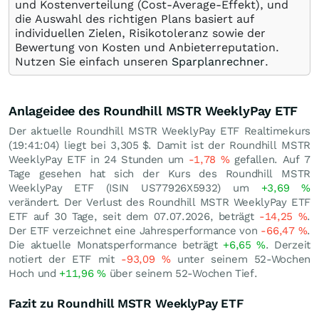
und Kostenverteilung (Cost-Average-Effekt), und
die Auswahl des richtigen Plans basiert auf
individuellen Zielen, Risikotoleranz sowie der
Bewertung von Kosten und Anbieterreputation.
Nutzen Sie einfach unseren
Sparplanrechner
.
Anlageidee des Roundhill MSTR WeeklyPay ETF
Der aktuelle Roundhill MSTR WeeklyPay ETF Realtimekurs
(19:41:04) liegt bei 3,305
$
. Damit ist der Roundhill MSTR
WeeklyPay ETF in 24 Stunden um
-1,78
%
gefallen. Auf 7
Tage gesehen hat sich der Kurs des Roundhill MSTR
WeeklyPay ETF (ISIN US77926X5932) um
+3,69
%
verändert. Der Verlust des Roundhill MSTR WeeklyPay ETF
ETF auf 30 Tage, seit dem 07.07.2026, beträgt
-14,25
%
.
Der ETF verzeichnet eine Jahresperformance von
-66,47
%
.
Die aktuelle Monatsperformance beträgt
+6,65
%
. Derzeit
notiert der ETF mit
-93,09
%
unter seinem 52-Wochen
Hoch und
+11,96
%
über seinem 52-Wochen Tief.
Fazit zu Roundhill MSTR WeeklyPay ETF