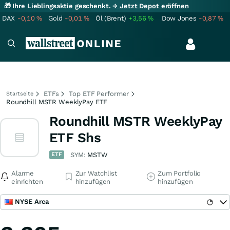
🎁 Ihre Lieblingsaktie geschenkt.
→ Jetzt Depot eröffnen
DAX
-0,10
%
Gold
-0,01
%
Öl (Brent)
+3,56
%
Dow Jones
-0,87
%
ETFs
Top ETF Performer
Startseite
Roundhill MSTR WeeklyPay ETF
Roundhill MSTR WeeklyPay
ETF Shs
ETF
SYM:
MSTW
Alarme
Zur Watchlist
Zum Portfolio
einrichten
hinzufügen
hinzufügen
NYSE Arca