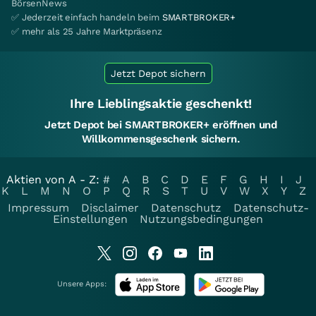
BörsenNews
✅ Jederzeit einfach handeln beim
SMARTBROKER+
✅ mehr als 25 Jahre Marktpräsenz
Jetzt Depot sichern
Ihre Lieblingsaktie geschenkt!
Jetzt Depot bei SMARTBROKER+ eröffnen und
Willkommensgeschenk sichern.
Aktien von A - Z:
#
A
B
C
D
E
F
G
H
I
J
K
L
M
N
O
P
Q
R
S
T
U
V
W
X
Y
Z
Impressum
Disclaimer
Datenschutz
Datenschutz-
Einstellungen
Nutzungsbedingungen
Unsere Apps: