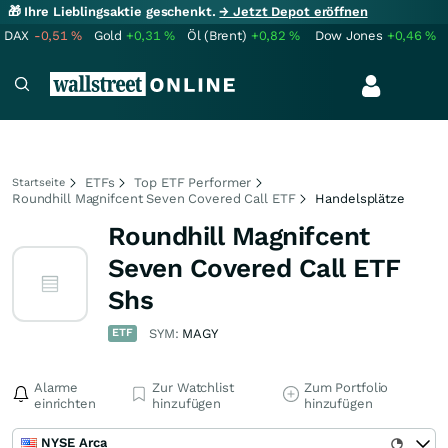
🎁 Ihre Lieblingsaktie geschenkt.
→ Jetzt Depot eröffnen
DAX
-0,51
%
Gold
+0,31
%
Öl (Brent)
+0,82
%
Dow Jones
+0,46
%
ETFs
Top ETF Performer
Startseite
Roundhill Magnifcent Seven Covered Call ETF
Handelsplätze
Roundhill Magnifcent
Seven Covered Call ETF
Shs
ETF
SYM:
MAGY
Alarme
Zur Watchlist
Zum Portfolio
einrichten
hinzufügen
hinzufügen
NYSE Arca