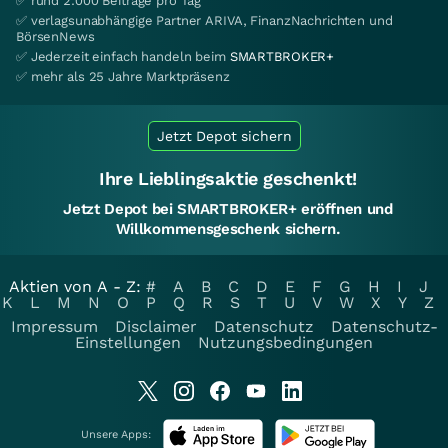
✅ rund 2.000 Beiträge pro Tag
✅ verlagsunabhängige Partner ARIVA, FinanzNachrichten und
BörsenNews
✅ Jederzeit einfach handeln beim
SMARTBROKER+
✅ mehr als 25 Jahre Marktpräsenz
Jetzt Depot sichern
Ihre Lieblingsaktie geschenkt!
Jetzt Depot bei SMARTBROKER+ eröffnen und
Willkommensgeschenk sichern.
Aktien von A - Z:
#
A
B
C
D
E
F
G
H
I
J
K
L
M
N
O
P
Q
R
S
T
U
V
W
X
Y
Z
Impressum
Disclaimer
Datenschutz
Datenschutz-
Einstellungen
Nutzungsbedingungen
Unsere Apps: