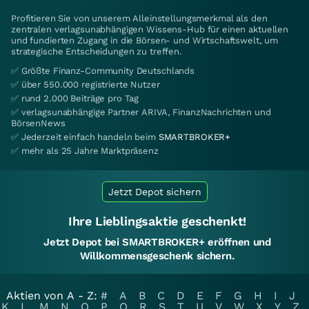
Profitieren Sie von unserem Alleinstellungsmerkmal als den
zentralen verlagsunabhängigen Wissens-Hub für einen aktuellen
und fundierten Zugang in die Börsen- und Wirtschaftswelt, um
strategische Entscheidungen zu treffen.
✅ Größte Finanz-Community Deutschlands
✅ über 550.000 registrierte Nutzer
✅ rund 2.000 Beiträge pro Tag
✅ verlagsunabhängige Partner ARIVA, FinanzNachrichten und
BörsenNews
✅ Jederzeit einfach handeln beim
SMARTBROKER+
✅ mehr als 25 Jahre Marktpräsenz
Jetzt Depot sichern
Ihre Lieblingsaktie geschenkt!
Jetzt Depot bei SMARTBROKER+ eröffnen und
Willkommensgeschenk sichern.
Aktien von A - Z:
#
A
B
C
D
E
F
G
H
I
J
K
L
M
N
O
P
Q
R
S
T
U
V
W
X
Y
Z