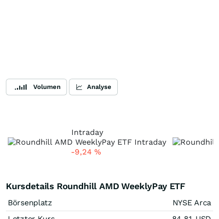
Volumen
Analyse
Intraday
-9,24
%
Kursdetails Roundhill AMD WeeklyPay ETF
Börsenplatz
NYSE Arca
Letzter Kurs
84,81
USD