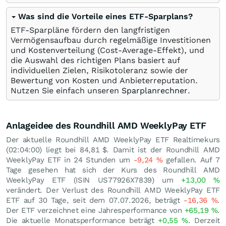
Was sind die Vorteile eines ETF-Sparplans?
ETF-Sparpläne fördern den langfristigen
Vermögensaufbau durch regelmäßige Investitionen
und Kostenverteilung (Cost-Average-Effekt), und
die Auswahl des richtigen Plans basiert auf
individuellen Zielen, Risikotoleranz sowie der
Bewertung von Kosten und Anbieterreputation.
Nutzen Sie einfach unseren
Sparplanrechner
.
Anlageidee des Roundhill AMD WeeklyPay ETF
Der aktuelle Roundhill AMD WeeklyPay ETF Realtimekurs
(02:04:00) liegt bei 84,81
$
. Damit ist der Roundhill AMD
WeeklyPay ETF in 24 Stunden um
-9,24
%
gefallen. Auf 7
Tage gesehen hat sich der Kurs des Roundhill AMD
WeeklyPay ETF (ISIN US77926X7839) um
+13,00
%
verändert. Der Verlust des Roundhill AMD WeeklyPay ETF
ETF auf 30 Tage, seit dem 07.07.2026, beträgt
-16,36
%
.
Der ETF verzeichnet eine Jahresperformance von
+65,19
%
.
Die aktuelle Monatsperformance beträgt
+0,55
%
. Derzeit