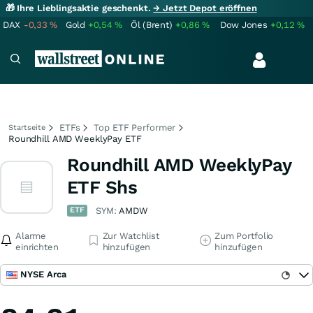
🎁 Ihre Lieblingsaktie geschenkt.
→ Jetzt Depot eröffnen
DAX
-0,33
%
Gold
+0,54
%
Öl (Brent)
+0,86
%
Dow Jones
+0,12
%
ETFs
Top ETF Performer
Startseite
Roundhill AMD WeeklyPay ETF
Roundhill AMD WeeklyPay
ETF Shs
ETF
SYM:
AMDW
Alarme
Zur Watchlist
Zum Portfolio
einrichten
hinzufügen
hinzufügen
NYSE Arca