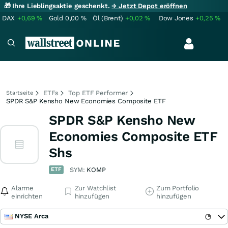
🎁 Ihre Lieblingsaktie geschenkt.
→ Jetzt Depot eröffnen
DAX
+0,69
%
Gold
0,00
%
Öl (Brent)
+0,02
%
Dow Jones
+0,25
%
ETFs
Top ETF Performer
Startseite
SPDR S&P Kensho New Economies Composite ETF
SPDR S&P Kensho New
Economies Composite ETF
Shs
ETF
SYM:
KOMP
Alarme
Zur Watchlist
Zum Portfolio
einrichten
hinzufügen
hinzufügen
NYSE Arca