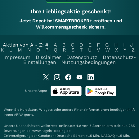
Ihre Lieblingsaktie geschenkt!
Jetzt Depot bei SMARTBROKER+ eröffnen und
Willkommensgeschenk sichern.
Aktien von A - Z:
#
A
B
C
D
E
F
G
H
I
J
K
L
M
N
O
P
Q
R
S
T
U
V
W
X
Y
Z
Impressum
Disclaimer
Datenschutz
Datenschutz-
Einstellungen
Nutzungsbedingungen
Unsere Apps:
Wenn Sie Kursdaten, Widgets oder andere Finanzinformationen benötigen, hilft
Ihnen
ARIVA
gerne.
Unsere User schätzen wallstreet-online.de: 4.8 von 5 Sternen ermittelt aus 285
Bewertungen bei www.kagels-trading.de
Zeitverzögerung der Kursdaten: Deutsche Börsen +15 Min. NASDAQ +15 Min.