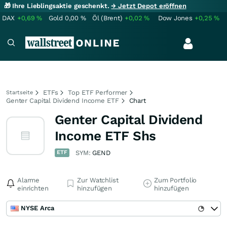
🎁 Ihre Lieblingsaktie geschenkt.
→ Jetzt Depot eröffnen
DAX
+0,69
%
Gold
0,00
%
Öl (Brent)
+0,02
%
Dow Jones
+0,25
%
ETFs
Top ETF Performer
Startseite
Genter Capital Dividend Income ETF
Chart
Genter Capital Dividend
Income ETF Shs
ETF
SYM:
GEND
Alarme
Zur Watchlist
Zum Portfolio
einrichten
hinzufügen
hinzufügen
NYSE Arca