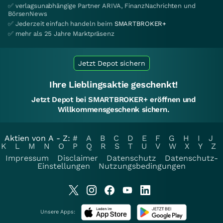
✅ verlagsunabhängige Partner ARIVA, FinanzNachrichten und
BörsenNews
✅ Jederzeit einfach handeln beim
SMARTBROKER+
✅ mehr als 25 Jahre Marktpräsenz
Jetzt Depot sichern
Ihre Lieblingsaktie geschenkt!
Jetzt Depot bei SMARTBROKER+ eröffnen und
Willkommensgeschenk sichern.
Aktien von A - Z:
#
A
B
C
D
E
F
G
H
I
J
K
L
M
N
O
P
Q
R
S
T
U
V
W
X
Y
Z
Impressum
Disclaimer
Datenschutz
Datenschutz-
Einstellungen
Nutzungsbedingungen
Unsere Apps: