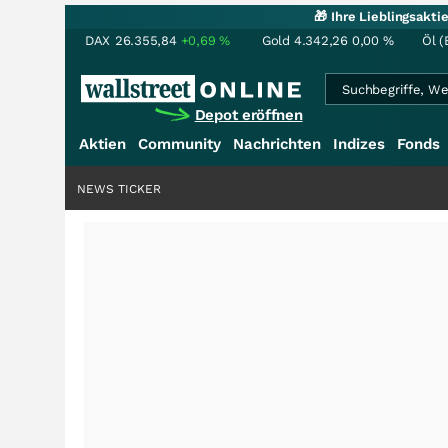
🎁 Ihre Lieblingsakt
DAX
26.355,84
+0,69
%
Gold
4.342,26
0,00
%
Öl (
Depot eröffnen
Aktien
Community
Nachrichten
Indizes
Fonds
NEWS TICKER