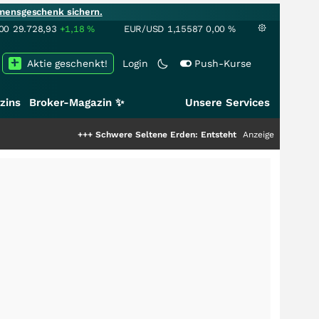
mensgeschenk sichern.
00
29.728,93
+1,18
%
EUR/USD
1,15587
0,00
%
Aktie geschenkt!
Login
Push-Kurse
zins
Broker-Magazin ✨
Unsere Services
+++
Schwere Seltene Erden: Entsteht hier die nächste Milliarden
Anzeige