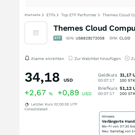
ETFs
Top ETF Performer
Themes Cloud C
Startseite
Themes Cloud Comput
ETF
ISIN:
US8829272058
SYM:
CLOD
Alarme einrichten
Zur Watchlist hinzufügen
Zu
34,18
Geldkurs
31,17
USD
00:07:17
100
ST
Briefkurs
51,12
+2,67
+0,89
%
USD
00:07:17
200
ST
Letzter Kurs
02:00:00
UTP
Consolidated
Hinweis
Verlängerte Hand
Mo-Fr von
07:30 bi
Neu: Samstag von 14