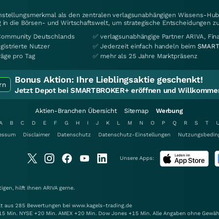
instellungsmerkmal als den zentralen verlagsunabhängigen Wissens-Hub 
 in die Börsen- und Wirtschaftswelt, um strategische Entscheidungen zu
Community Deutschlands
✅ verlagsunabhängige Partner ARIVA, Fi
gistrierte Nutzer
✅ Jederzeit einfach handeln beim
SMART
räge pro Tag
✅ mehr als 25 Jahre Marktpräsenz
Bonus Aktion:
Ihre Lieblingsaktie geschenkt!
rn
Jetzt Depot bei SMARTBROKER+ eröffnen und Willkommen
Aktien-Branchen Übersicht
Sitemap
Werbung
A
B
C
D
E
F
G
H
I
J
K
L
M
N
O
P
Q
R
S
T
essum
Disclaimer
Datenschutz
Datenschutz-Einstellungen
Nutzungsbedin
Unsere Apps:
gen, hilft Ihnen
ARIVA
gerne.
elt aus 285 Bewertungen bei www.kagels-trading.de
15 Min. NYSE +20 Min. AMEX +20 Min. Dow Jones +15 Min. Alle Angaben ohne Gewäh