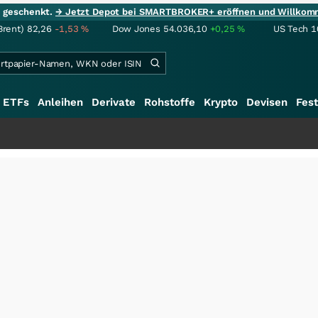
ie geschenkt.
→ Jetzt Depot bei SMARTBROKER+ eröffnen und Willkom
Brent)
82,26
-1,53
%
Dow Jones
54.036,10
+0,25
%
US Tech 1
ETFs
Anleihen
Derivate
Rohstoffe
Krypto
Devisen
Fest