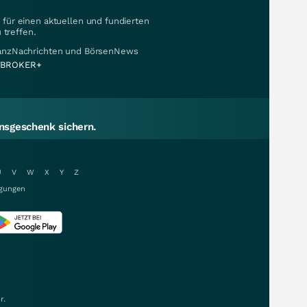
für einen aktuellen und fundierten
 treffen.
nanzNachrichten und BörsenNews
BROKER+
sgeschenk sichern.
U
V
W
X
Y
Z
gungen
r.