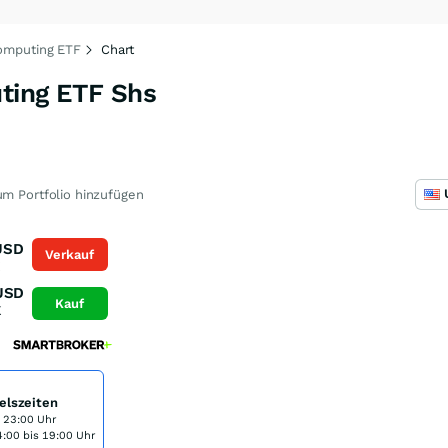
omputing ETF
Chart
ing ETF Shs
m Portfolio hinzufügen
USD
Verkauf
K
USD
Kauf
K
elszeiten
s 23:00 Uhr
:00 bis 19:00 Uhr