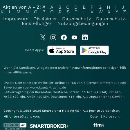
Aktien von A - Z:
#
A
B
C
D
E
F
G
H
I
J
K
L
M
N
O
P
Q
R
S
T
U
V
W
X
Y
Z
Impressum
Disclaimer
Datenschutz
Datenschutz-
Einstellungen
Nutzungsbedingungen
Unsere Apps:
Wenn Sie Kursdaten, Widgets oder andere Finanzinformationen benötigen, hilft
Ihnen
ARIVA
gerne.
Unsere User schätzen wallstreet-online.de: 4.8 von 5 Sternen ermittelt aus 285
Bewertungen bei www.kagels-trading.de
Zeitverzögerung der Kursdaten: Deutsche Börsen +15 Min. NASDAQ +15 Min.
NYSE +20 Min. AMEX +20 Min. Dow Jones +15 Min. Alle Angaben ohne Gewähr.
Copyright © 1998-2026 Smartbroker Holding AG - Alle Rechte vorbehalten.
Mit Unterstützung von:
Daten & Kurse von: