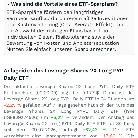
Was sind die Vorteile eines ETF-Sparplans?
ETF-Sparpläne fördern den langfristigen
Vermögensaufbau durch regelmäßige Investitionen
und Kostenverteilung (Cost-Average-Effekt), und
die Auswahl des richtigen Plans basiert auf
individuellen Zielen, Risikotoleranz sowie der
Bewertung von Kosten und Anbieterreputation.
Nutzen Sie einfach unseren
Sparplanrechner
.
Anlageidee des Leverage Shares 2X Long PYPL
Daily ETF
Der aktuelle Leverage Shares 2X Long PYPL Daily ETF
Realtimekurs (02:00:00) liegt bei 9,177
$
. Damit ist der
Leverage Shares 2X Long PYPL Daily ETF in 24 Stunden um
-2,29
%
gefallen. Auf 7 Tage gesehen hat sich der Kurs des
Leverage Shares 2X Long PYPL Daily ETF (ISIN
US8829274526) um
+6,22
%
verändert. Der Anstieg des
Leverage Shares 2X Long PYPL Daily ETF ETF auf 30 Tage,
seit dem 09.07.2026, beträgt
+62,43
%
. Der ETF
verzeichnet eine Jahresperformance von
-17,69
%
. Die