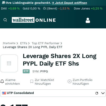
🎁 Ihre Lieblingsaktie geschenkt.
→ Jetzt Depot eröffnen
DAX
+0,69
%
Gold
0,00
%
Öl (Brent)
-1,53
%
Dow Jones
+0,25
%
ETFs
Top ETF Performer
Startseite
Leverage Shares 2X Long PYPL Daily ETF
Leverage Shares 2X Long
PYPL Daily ETF Shs
ETF
SYM:
PYPG
Alarme
Zur Watchlist
Zum Portfolio
einrichten
hinzufügen
hinzufügen
UTP Consolidated