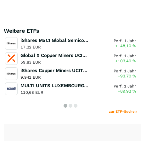
Weitere ETFs
iShares MSCI Global Semiconductors UCITS ETF USD (Acc)
Perf. 1 Jahr
+148,10
%
17,22 EUR
Global X Copper Miners UCITS ETF USD Acc
Perf. 1 Jahr
+103,40
%
59,83 EUR
iShares Copper Miners UCITS ETF
Perf. 1 Jahr
+93,70
%
9,941 EUR
MULTI UNITS LUXEMBOURG - Lyxor MSCI Semiconductors ESG Filtered
Perf. 1 Jahr
+89,92
%
110,68 EUR
zur ETF-Suche »