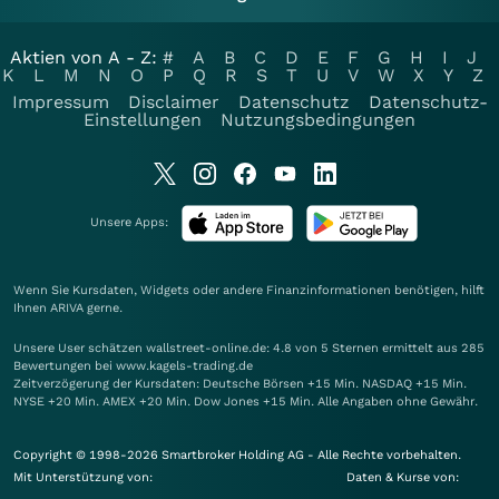
Aktien von A - Z:
#
A
B
C
D
E
F
G
H
I
J
K
L
M
N
O
P
Q
R
S
T
U
V
W
X
Y
Z
Impressum
Disclaimer
Datenschutz
Datenschutz-
Einstellungen
Nutzungsbedingungen
Unsere Apps:
Wenn Sie Kursdaten, Widgets oder andere Finanzinformationen benötigen, hilft
Ihnen
ARIVA
gerne.
Unsere User schätzen wallstreet-online.de: 4.8 von 5 Sternen ermittelt aus 285
Bewertungen bei www.kagels-trading.de
Zeitverzögerung der Kursdaten: Deutsche Börsen +15 Min. NASDAQ +15 Min.
NYSE +20 Min. AMEX +20 Min. Dow Jones +15 Min. Alle Angaben ohne Gewähr.
Copyright © 1998-2026 Smartbroker Holding AG - Alle Rechte vorbehalten.
Mit Unterstützung von:
Daten & Kurse von: