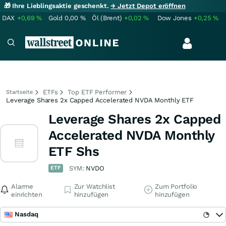
🎁 Ihre Lieblingsaktie geschenkt.
→ Jetzt Depot eröffnen
DAX
+0,69
%
Gold
0,00
%
Öl (Brent)
+0,02
%
Dow Jones
+0,25
%
ETFs
Top ETF Performer
Startseite
Leverage Shares 2x Capped Accelerated NVDA Monthly ETF
Leverage Shares 2x Capped
Accelerated NVDA Monthly
ETF Shs
ETF
SYM:
NVDO
Alarme
Zur Watchlist
Zum Portfolio
einrichten
hinzufügen
hinzufügen
Nasdaq