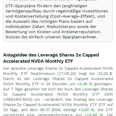
ETF-Sparpläne fördern den langfristigen
Vermögensaufbau durch regelmäßige Investitionen
und Kostenverteilung (Cost-Average-Effekt), und
die Auswahl des richtigen Plans basiert auf
individuellen Zielen, Risikotoleranz sowie der
Bewertung von Kosten und Anbieterreputation.
Nutzen Sie einfach unseren
Sparplanrechner
.
Anlageidee des Leverage Shares 2x Capped
Accelerated NVDA Monthly ETF
Der aktuelle Leverage Shares 2x Capped Accelerated NVDA
Monthly ETF Realtimekurs (
17.06.26
) liegt bei 22,00
$
.
Damit ist der Leverage Shares 2x Capped Accelerated
NVDA Monthly ETF in 24 Stunden um
+3,48
%
gestiegen.
Auf 7 Tage gesehen hat sich der Kurs des Leverage Shares
2x Capped Accelerated NVDA Monthly ETF (ISIN
US88340C4042) um - verändert. Der Anstieg des Leverage
Shares 2x Capped Accelerated NVDA Monthly ETF ETF auf
30 Tage, seit dem 09.07.2026, beträgt
+3,00
%
. Der ETF
verzeichnet eine Jahresperformance von
+14,94
%
. Die