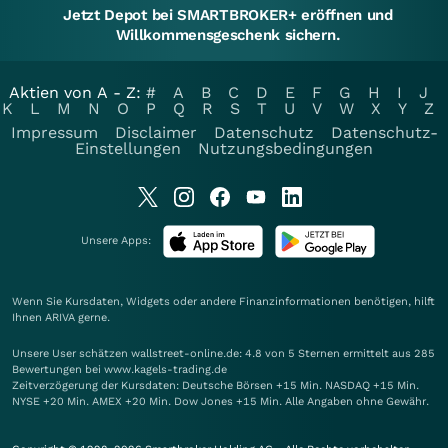
Jetzt Depot bei SMARTBROKER+ eröffnen und
Willkommensgeschenk sichern.
Aktien von A - Z:
#
A
B
C
D
E
F
G
H
I
J
K
L
M
N
O
P
Q
R
S
T
U
V
W
X
Y
Z
Impressum
Disclaimer
Datenschutz
Datenschutz-
Einstellungen
Nutzungsbedingungen
Unsere Apps:
Wenn Sie Kursdaten, Widgets oder andere Finanzinformationen benötigen, hilft
Ihnen
ARIVA
gerne.
Unsere User schätzen wallstreet-online.de: 4.8 von 5 Sternen ermittelt aus 285
Bewertungen bei www.kagels-trading.de
Zeitverzögerung der Kursdaten: Deutsche Börsen +15 Min. NASDAQ +15 Min.
NYSE +20 Min. AMEX +20 Min. Dow Jones +15 Min. Alle Angaben ohne Gewähr.