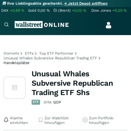
🎁 Ihre Lieblingsaktie geschenkt.
→ Jetzt Depot eröffnen
DAX
+0,69
%
Gold
0,00
%
Öl (Brent)
+0,02
%
Dow Jones
+0,25
%
ETFs
Top ETF Performer
Startseite
Unusual Whales Subversive Republican Trading ETF
Handelsplätze
Unusual Whales
Subversive Republican
Trading ETF Shs
ETF
SYM:
GOP
Alarme
Zur Watchlist
Zum Portfolio
einrichten
hinzufügen
hinzufügen