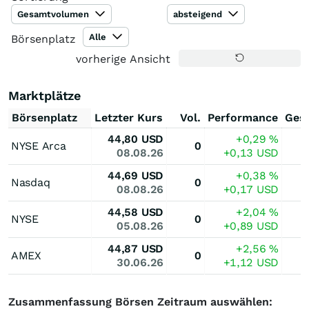
Gesamtvolumen
absteigend
Alle
Börsenplatz
vorherige Ansicht
Marktplätze
Börsenplatz
Letzter Kurs
Vol.
Performance
Ges
44,80
USD
+0,29
%
NYSE Arca
0
08.08.26
+0,13
USD
44,69
USD
+0,38
%
Nasdaq
0
08.08.26
+0,17
USD
44,58
USD
+2,04
%
NYSE
0
05.08.26
+0,89
USD
44,87
USD
+2,56
%
AMEX
0
30.06.26
+1,12
USD
Zusammenfassung Börsen Zeitraum auswählen: