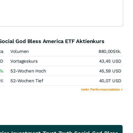
 Social God Bless America ETF Aktienkurs
ca
Volumen
880,00
Stk.
SD
Vortageskurs
43,45
USD
%
52-Wochen Hoch
45,59
USD
26
52-Wochen Tief
40,07
USD
mehr Performancedaten »