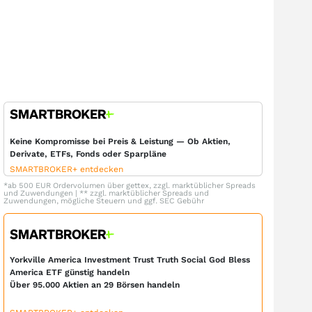
Keine Kompromisse bei Preis & Leistung — Ob Aktien,
Derivate, ETFs, Fonds oder Sparpläne
SMARTBROKER+ entdecken
*ab 500 EUR Ordervolumen über gettex, zzgl. marktüblicher Spreads
und Zuwendungen | ** zzgl. marktüblicher Spreads und
Zuwendungen, mögliche Steuern und ggf. SEC Gebühr
Yorkville America Investment Trust Truth Social God Bless
America ETF günstig handeln
Über 95.000 Aktien an 29 Börsen handeln