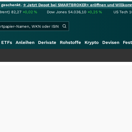
ie geschenkt.
→ Jetzt Depot bei SMARTBROKER+ eröffnen und Willkom
Brent)
82,27
+0,02
%
Dow Jones
54.036,10
+0,25
%
US Tech 1
ETFs
Anleihen
Derivate
Rohstoffe
Krypto
Devisen
Fest