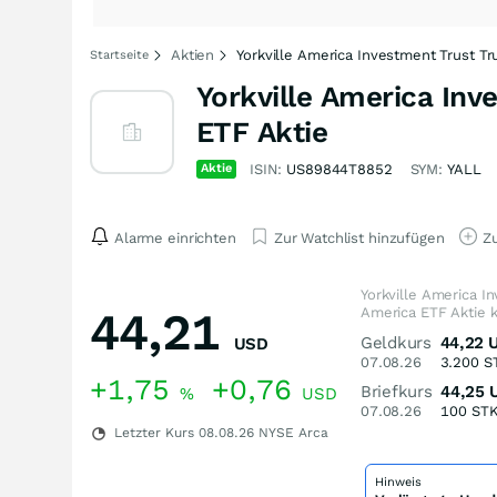
Aktien
Yorkville America Investment Trust Tr
Startseite
Yorkville America Inv
ETF Aktie
Aktie
ISIN:
US89844T8852
SYM:
YALL
Alarme einrichten
Zur Watchlist hinzufügen
Zu
Yorkville America I
44,21
America ETF Aktie 
Geldkurs
44,22
USD
07.08.26
3.200
S
+1,75
+0,76
Briefkurs
44,25
%
USD
07.08.26
100
ST
Letzter Kurs
08.08.26
NYSE Arca
Hinweis