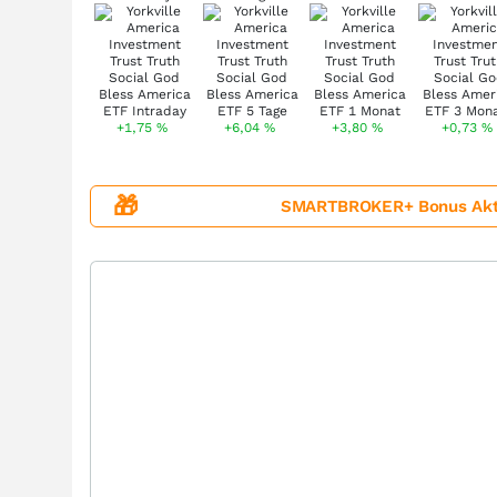
+1,75
%
+6,04
%
+3,80
%
+0,73
%
🎁
SMARTBROKER+ Bonus Aktion