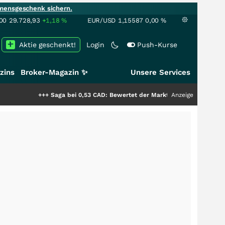
mensgeschenk sichern.
00
29.728,93
+1,18
%
EUR/USD
1,15587
0,00
%
Aktie geschenkt!
Login
Push-Kurse
zins
Broker-Magazin ✨
Unsere Services
+++
Saga bei 0,53 CAD: Bewertet der Markt noch immer nur die Hälfte der
Anzeige