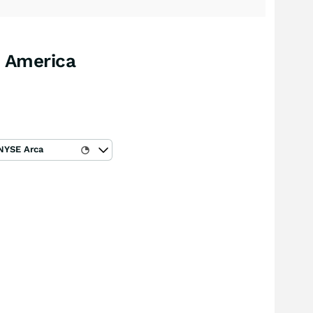
s America
NYSE Arca