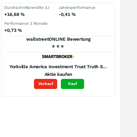
Durchschnittsrendite 3J
Jahresperformance
+16,68
%
-0,41
%
Performance 3 Monate
+0,73
%
wallstreetONLINE Bewertung
⭐
⭐
⭐
Yorkville America Investment Trust Truth Social God Bless America ETF
Aktie kaufen
Verkauf
Kauf