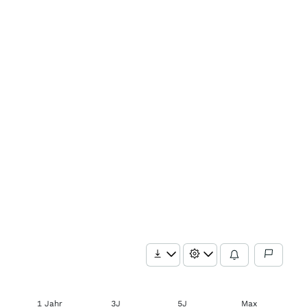
1 Jahr
3J
5J
Max