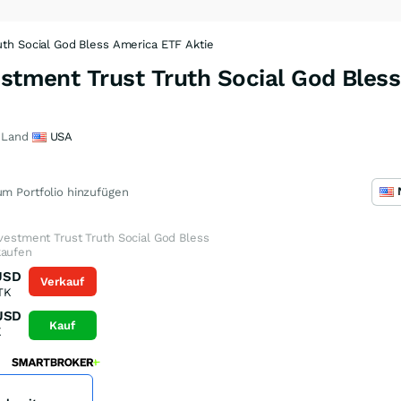
uth Social God Bless America ETF Aktie
estment Trust Truth Social God Bles
Land
USA
m Portfolio hinzufügen
nvestment Trust Truth Social God Bless
kaufen
USD
Verkauf
TK
USD
Kauf
K