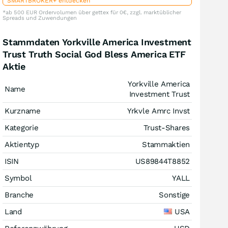
SMARTBROKER+ entdecken
*ab 500 EUR Ordervolumen über gettex für 0€, zzgl. marktüblicher
Spreads und Zuwendungen
Stammdaten Yorkville America Investment
Trust Truth Social God Bless America ETF
Aktie
Yorkville America
Name
Investment Trust
Kurzname
Yrkvle Amrc Invst
Kategorie
Trust-Shares
Aktientyp
Stammaktien
ISIN
US89844T8852
Symbol
YALL
Branche
Sonstige
Land
USA