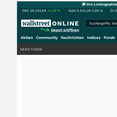
🎁 Ihre Lieblingsakt
DAX
26.355,84
+0,69
%
Gold
4.342,26
0,00
%
Öl (
Depot eröffnen
Aktien
Community
Nachrichten
Indizes
Fonds
NEWS TICKER