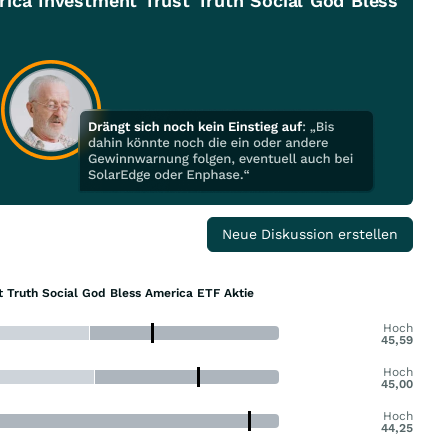
rica Investment Trust Truth Social God Bless
Neue Diskussion erstellen
t Truth Social God Bless America ETF Aktie
Hoch
45,59
Hoch
45,00
Hoch
44,25