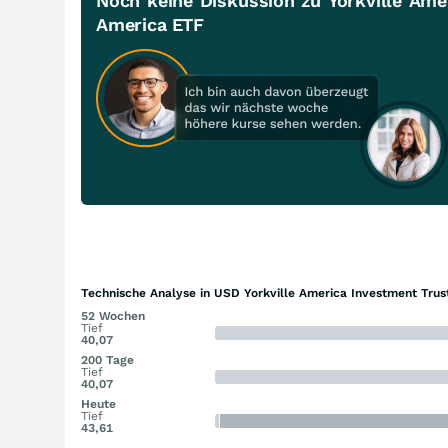
Noch keine Diskussion zu Yorkville Ame
America ETF
Technische Analyse in USD Yorkville America Investment Trus
52 Wochen
Tief
40,07
200 Tage
Tief
40,07
Heute
Tief
43,61