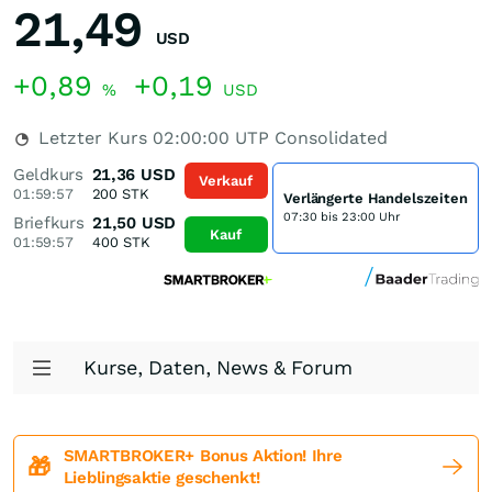
21,49
USD
+0,89
+0,19
%
USD
Letzter Kurs
02:00:00
UTP Consolidated
Geldkurs
21,36
USD
Verkauf
01:59:57
200
STK
Verlängerte Handelszeiten
07:30 bis 23:00 Uhr
Briefkurs
21,50
USD
Kauf
01:59:57
400
STK
Kurse, Daten, News & Forum
SMARTBROKER+ Bonus Aktion! Ihre
🎁
Lieblingsaktie geschenkt!