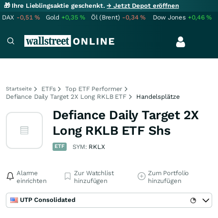
🎁 Ihre Lieblingsaktie geschenkt.
→ Jetzt Depot eröffnen
DAX
-0,51
%
Gold
+0,35
%
Öl (Brent)
-0,34
%
Dow Jones
+0,46
%
ETFs
Top ETF Performer
Startseite
Defiance Daily Target 2X Long RKLB ETF
Handelsplätze
Defiance Daily Target 2X
Long RKLB ETF Shs
ETF
SYM:
RKLX
Alarme
Zur Watchlist
Zum Portfolio
einrichten
hinzufügen
hinzufügen
UTP Consolidated