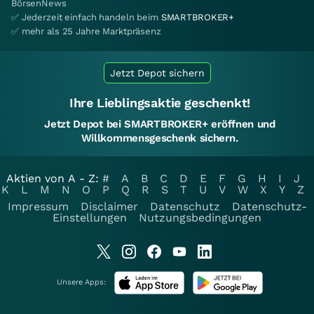
BörsenNews
✅ Jederzeit einfach handeln beim
SMARTBROKER+
✅ mehr als 25 Jahre Marktpräsenz
Jetzt Depot sichern
Ihre Lieblingsaktie geschenkt!
Jetzt Depot bei SMARTBROKER+ eröffnen und
Willkommensgeschenk sichern.
Aktien von A - Z:
#
A
B
C
D
E
F
G
H
I
J
K
L
M
N
O
P
Q
R
S
T
U
V
W
X
Y
Z
Impressum
Disclaimer
Datenschutz
Datenschutz-
Einstellungen
Nutzungsbedingungen
Unsere Apps: