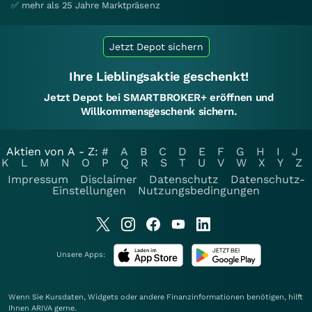
✅ mehr als 25 Jahre Marktpräsenz
Jetzt Depot sichern
Ihre Lieblingsaktie geschenkt!
Jetzt Depot bei SMARTBROKER+ eröffnen und
Willkommensgeschenk sichern.
Aktien von A - Z:
#
A
B
C
D
E
F
G
H
I
J
K
L
M
N
O
P
Q
R
S
T
U
V
W
X
Y
Z
Impressum
Disclaimer
Datenschutz
Datenschutz-
Einstellungen
Nutzungsbedingungen
Unsere Apps:
Wenn Sie Kursdaten, Widgets oder andere Finanzinformationen benötigen, hilft
Ihnen
ARIVA
gerne.