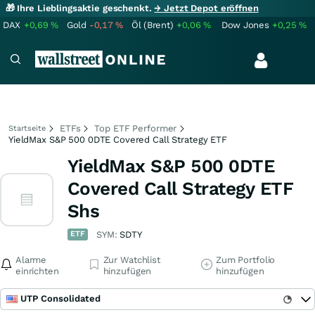
🎁 Ihre Lieblingsaktie geschenkt.
→ Jetzt Depot eröffnen
DAX
+0,69
%
Gold
-0,17
%
Öl (Brent)
+0,06
%
Dow Jones
+0,25
%
ETFs
Top ETF Performer
Startseite
YieldMax S&P 500 0DTE Covered Call Strategy ETF
YieldMax S&P 500 0DTE
Covered Call Strategy ETF
Shs
ETF
SYM:
SDTY
Alarme
Zur Watchlist
Zum Portfolio
einrichten
hinzufügen
hinzufügen
UTP Consolidated