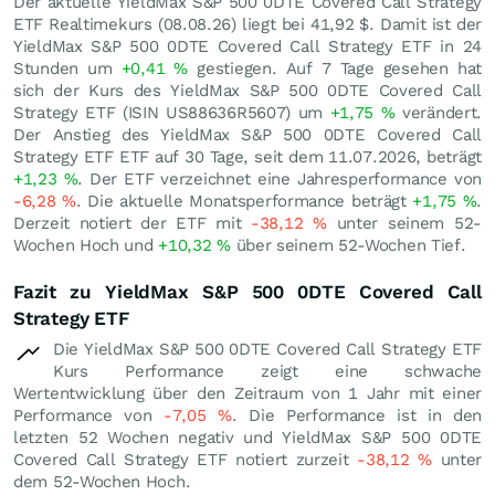
Der aktuelle YieldMax S&P 500 0DTE Covered Call Strategy
ETF Realtimekurs (
08.08.26
) liegt bei 41,92
$
. Damit ist der
YieldMax S&P 500 0DTE Covered Call Strategy ETF in 24
Stunden um
+0,41
%
gestiegen. Auf 7 Tage gesehen hat
sich der Kurs des YieldMax S&P 500 0DTE Covered Call
Strategy ETF (ISIN US88636R5607) um
+1,75
%
verändert.
Der Anstieg des YieldMax S&P 500 0DTE Covered Call
Strategy ETF ETF auf 30 Tage, seit dem 11.07.2026, beträgt
+1,23
%
. Der ETF verzeichnet eine Jahresperformance von
-6,28
%
. Die aktuelle Monatsperformance beträgt
+1,75
%
.
Derzeit notiert der ETF mit
-38,12
%
unter seinem 52-
Wochen Hoch und
+10,32
%
über seinem 52-Wochen Tief.
Fazit zu YieldMax S&P 500 0DTE Covered Call
Strategy ETF
Die YieldMax S&P 500 0DTE Covered Call Strategy ETF
Kurs Performance zeigt eine schwache
Wertentwicklung über den Zeitraum von 1 Jahr mit einer
Performance von
-7,05
%
. Die Performance ist in den
letzten 52 Wochen negativ und YieldMax S&P 500 0DTE
Covered Call Strategy ETF notiert zurzeit
-38,12
%
unter
dem 52-Wochen Hoch.