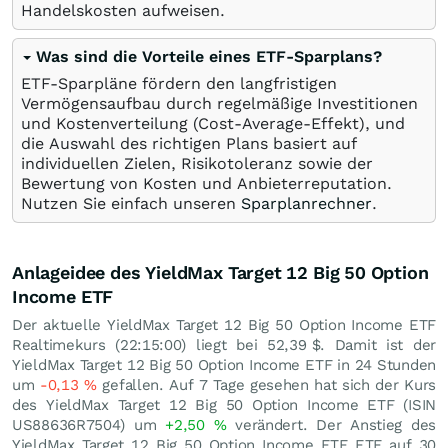
Handelskosten aufweisen.
Was sind die Vorteile eines ETF-Sparplans?
ETF-Sparpläne fördern den langfristigen
Vermögensaufbau durch regelmäßige Investitionen
und Kostenverteilung (Cost-Average-Effekt), und
die Auswahl des richtigen Plans basiert auf
individuellen Zielen, Risikotoleranz sowie der
Bewertung von Kosten und Anbieterreputation.
Nutzen Sie einfach unseren
Sparplanrechner
.
Anlageidee des YieldMax Target 12 Big 50 Option
Income ETF
Der aktuelle YieldMax Target 12 Big 50 Option Income ETF
Realtimekurs (22:15:00) liegt bei 52,39
$
. Damit ist der
YieldMax Target 12 Big 50 Option Income ETF in 24 Stunden
um
-0,13
%
gefallen. Auf 7 Tage gesehen hat sich der Kurs
des YieldMax Target 12 Big 50 Option Income ETF (ISIN
US88636R7504) um
+2,50
%
verändert. Der Anstieg des
YieldMax Target 12 Big 50 Option Income ETF ETF auf 30