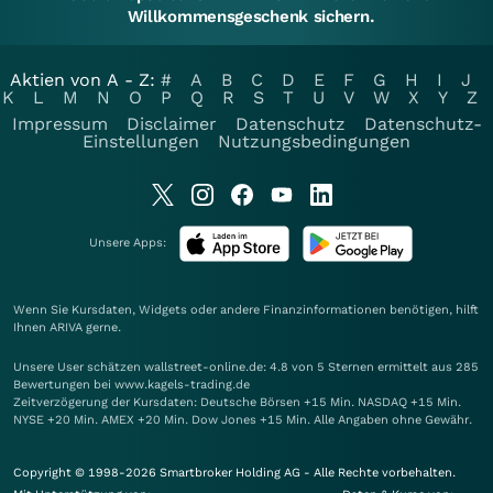
Willkommensgeschenk sichern.
Aktien von A - Z:
#
A
B
C
D
E
F
G
H
I
J
K
L
M
N
O
P
Q
R
S
T
U
V
W
X
Y
Z
Impressum
Disclaimer
Datenschutz
Datenschutz-
Einstellungen
Nutzungsbedingungen
Unsere Apps:
Wenn Sie Kursdaten, Widgets oder andere Finanzinformationen benötigen, hilft
Ihnen
ARIVA
gerne.
Unsere User schätzen wallstreet-online.de: 4.8 von 5 Sternen ermittelt aus 285
Bewertungen bei www.kagels-trading.de
Zeitverzögerung der Kursdaten: Deutsche Börsen +15 Min. NASDAQ +15 Min.
NYSE +20 Min. AMEX +20 Min. Dow Jones +15 Min. Alle Angaben ohne Gewähr.
Copyright © 1998-2026 Smartbroker Holding AG - Alle Rechte vorbehalten.