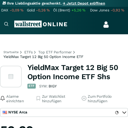
🎁 Ihre Lieblingsaktie geschenkt.
→ Jetzt Depot eröffnen
DAX
-0,09
%
Gold
-0,26
%
Öl (Brent)
+5,26
%
Dow Jones
-0,92
%
ETFs
Top ETF Performer
Startseite
YieldMax Target 12 Big 50 Option Income ETF
YieldMax Target 12 Big 50
Option Income ETF Shs
ETF
SYM:
BIGY
Alarme
Zur Watchlist
Zum Portfolio
einrichten
hinzufügen
hinzufügen
NYSE Arca