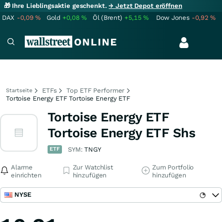
🎁 Ihre Lieblingsaktie geschenkt.
→ Jetzt Depot eröffnen
DAX
-0,09
%
Gold
+0,08
%
Öl (Brent)
+5,15
%
Dow Jones
-0,92
%
ETFs
Top ETF Performer
Startseite
Tortoise Energy ETF Tortoise Energy ETF
Tortoise Energy ETF
Tortoise Energy ETF Shs
ETF
SYM:
TNGY
Alarme
Zur Watchlist
Zum Portfolio
einrichten
hinzufügen
hinzufügen
NYSE