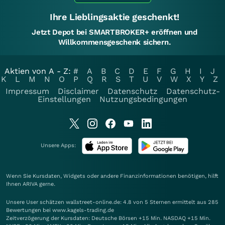
Ihre Lieblingsaktie geschenkt!
Jetzt Depot bei SMARTBROKER+ eröffnen und
Willkommensgeschenk sichern.
Aktien von A - Z:
#
A
B
C
D
E
F
G
H
I
J
K
L
M
N
O
P
Q
R
S
T
U
V
W
X
Y
Z
Impressum
Disclaimer
Datenschutz
Datenschutz-
Einstellungen
Nutzungsbedingungen
Unsere Apps:
Wenn Sie Kursdaten, Widgets oder andere Finanzinformationen benötigen, hilft
Ihnen
ARIVA
gerne.
Unsere User schätzen wallstreet-online.de: 4.8 von 5 Sternen ermittelt aus 285
Bewertungen bei www.kagels-trading.de
Zeitverzögerung der Kursdaten: Deutsche Börsen +15 Min. NASDAQ +15 Min.