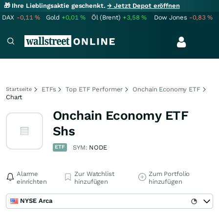
🎁 Ihre Lieblingsaktie geschenkt.
→ Jetzt Depot eröffnen
DAX
-0,11
%
Gold
+0,01
%
Öl (Brent)
+3,58
%
Dow Jones
-0,83
%
ETFs
Top ETF Performer
Onchain Economy ETF
Startseite
Chart
Onchain Economy ETF
Shs
ETF
SYM:
NODE
Alarme
Zur Watchlist
Zum Portfolio
einrichten
hinzufügen
hinzufügen
NYSE Arca