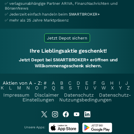
✅ verlagsunabhängige Partner ARIVA, FinanzNachrichten und
BörsenNews
✅ Jederzeit einfach handeln beim
SMARTBROKER+
✅ mehr als 25 Jahre Marktpräsenz
Jetzt Depot sichern
Ihre Lieblingsaktie geschenkt!
Jetzt Depot bei SMARTBROKER+ eröffnen und
Willkommensgeschenk sichern.
Aktien von A - Z:
#
A
B
C
D
E
F
G
H
I
J
K
L
M
N
O
P
Q
R
S
T
U
V
W
X
Y
Z
Impressum
Disclaimer
Datenschutz
Datenschutz-
Einstellungen
Nutzungsbedingungen
Unsere Apps: