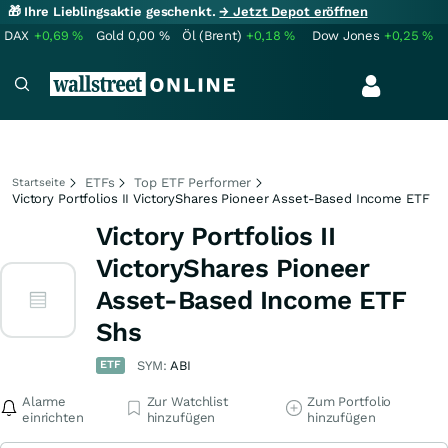
🎁 Ihre Lieblingsaktie geschenkt.
→ Jetzt Depot eröffnen
DAX
+0,69
%
Gold
0,00
%
Öl (Brent)
+0,18
%
Dow Jones
+0,25
%
ETFs
Top ETF Performer
Startseite
Victory Portfolios II VictoryShares Pioneer Asset-Based Income ETF
Victory Portfolios II
VictoryShares Pioneer
Asset-Based Income ETF
Shs
ETF
SYM:
ABI
Alarme
Zur Watchlist
Zum Portfolio
einrichten
hinzufügen
hinzufügen