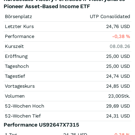
Pioneer Asset-Based Income ETF
Börsenplatz
UTP Consolidated
Letzter Kurs
24,76
USD
Performance
-0,38
%
Kurszeit
08.08.26
Eröffnung
25,00
USD
Tageshoch
25,00
USD
Tagestief
24,74
USD
Vortageskurs
24,85
USD
Volumen
23,00
Stk.
52-Wochen Hoch
29,69
USD
52-Wochen Tief
24,31
USD
Performance US92647X7315
1 Tag
24,76
USD
-0,38
%