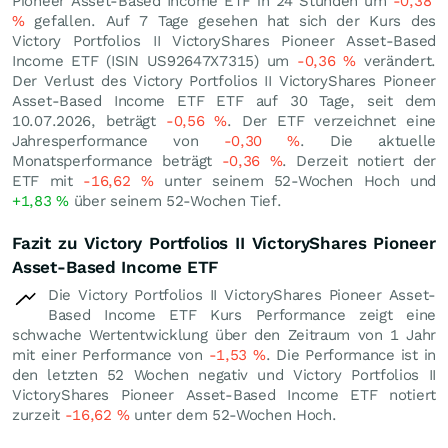
Pioneer Asset-Based Income ETF in 24 Stunden um
-0,38
%
gefallen. Auf 7 Tage gesehen hat sich der Kurs des
Victory Portfolios II VictoryShares Pioneer Asset-Based
Income ETF (ISIN US92647X7315) um
-0,36
%
verändert.
Der Verlust des Victory Portfolios II VictoryShares Pioneer
Asset-Based Income ETF ETF auf 30 Tage, seit dem
10.07.2026, beträgt
-0,56
%
. Der ETF verzeichnet eine
Jahresperformance von
-0,30
%
. Die aktuelle
Monatsperformance beträgt
-0,36
%
. Derzeit notiert der
ETF mit
-16,62
%
unter seinem 52-Wochen Hoch und
+1,83
%
über seinem 52-Wochen Tief.
Fazit zu Victory Portfolios II VictoryShares Pioneer
Asset-Based Income ETF
Die Victory Portfolios II VictoryShares Pioneer Asset-
Based Income ETF Kurs Performance zeigt eine
schwache Wertentwicklung über den Zeitraum von 1 Jahr
mit einer Performance von
-1,53
%
. Die Performance ist in
den letzten 52 Wochen negativ und Victory Portfolios II
VictoryShares Pioneer Asset-Based Income ETF notiert
zurzeit
-16,62
%
unter dem 52-Wochen Hoch.