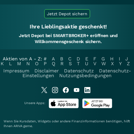
Jetzt Depot sichern
Ihre Lieblingsaktie geschenkt!
Jetzt Depot bei SMARTBROKER+ eröffnen und
Willkommensgeschenk sichern.
Aktien von A - Z:
#
A
B
C
D
E
F
G
H
I
J
K
L
M
N
O
P
Q
R
S
T
U
V
W
X
Y
Z
Impressum
Disclaimer
Datenschutz
Datenschutz-
Einstellungen
Nutzungsbedingungen
Unsere Apps:
Wenn Sie Kursdaten, Widgets oder andere Finanzinformationen benötigen, hilft
Ihnen
ARIVA
gerne.